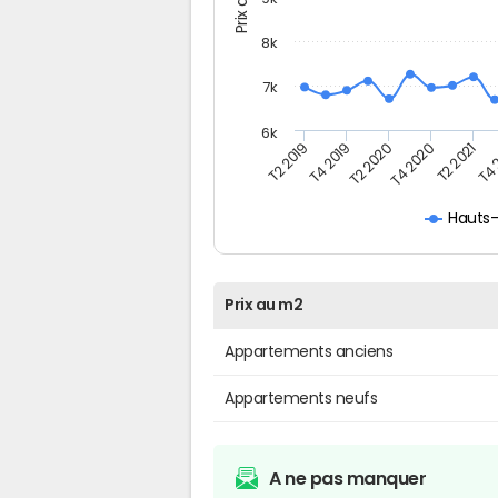
8k
7k
6k
T4 
T4 2020
T4 2019
T2 2021
T2 2020
T2 2019
Hauts
Prix au m2
Appartements anciens
Appartements neufs
A ne pas manquer