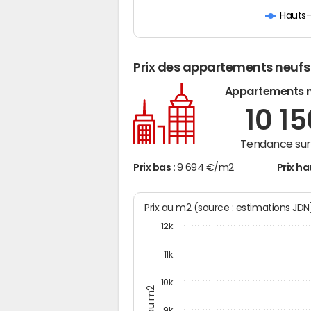
Hauts
Prix des appartements neufs
Appartements 
10 1
Tendance sur 
Prix bas :
9 694 €/m2
Prix ha
Prix au m2 (source : estimations JD
12k
11k
10k
Prix au m2
9k