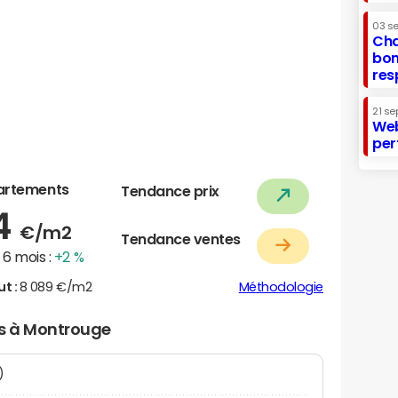
03 s
Cha
bon
res
21 se
Web
per
artements
Tendance prix
24
€/m2
Tendance ventes
6 mois :
+2 %
ut :
8 089 €/m2
Méthodologie
rs à Montrouge
N)