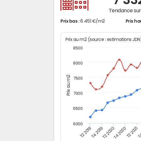
Tendance sur 
Prix bas :
6 451 €/m2
Prix ha
Prix au m2 (source : estimations JD
8500
8000
Prix au m2
7500
7000
6500
6000
T2 2019
T4 2019
T2 2020
T4 2020
T2 2021
T4