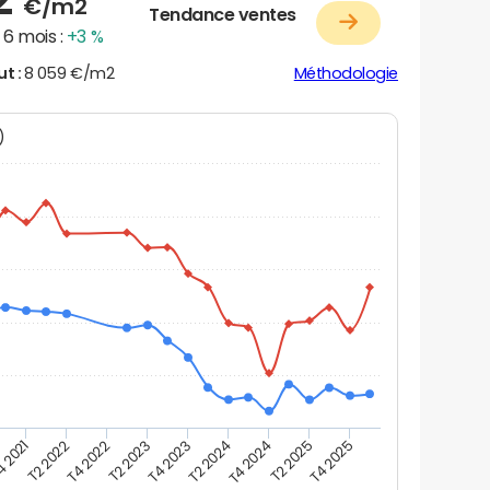
€/m2
Tendance ventes
6 mois :
+3 %
ut :
8 059 €/m2
Méthodologie
N)
 2021
T2 2022
T4 2022
T2 2023
T4 2023
T2 2024
T4 2024
T2 2025
T4 2025