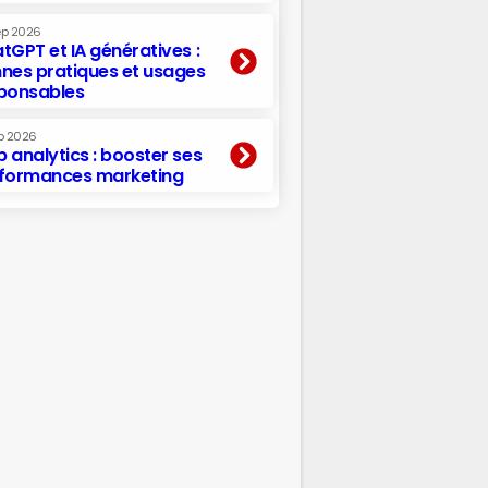
ep 2026
tGPT et IA génératives :
nes pratiques et usages
ponsables
p 2026
 analytics : booster ses
formances marketing