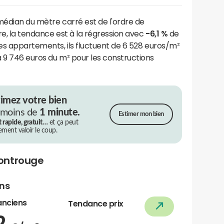
 médian du mètre carré est de l'ordre de
tre, la tendance est à la régression avec
-6,1 %
de
des appartements, ils fluctuent de 6 528 euros/m²
 9 746 euros du m² pour les constructions
timez votre bien
 moins de
1 minute.
Estimer mon bien
t rapide, gratuit…
et ça peut
rement valoir le coup.
ontrouge
ens
anciens
Tendance prix
2