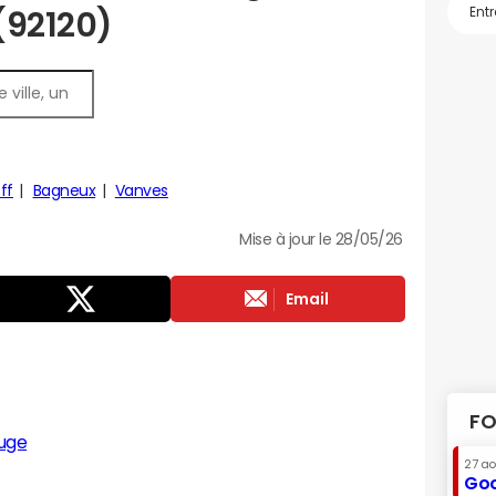
 (92120)
ff
Bagneux
Vanves
Mise à jour le 28/05/26
Email
FO
uge
27 a
Goo