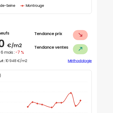
-de-Seine
Montrouge
neufs
Tendance prix
50
€/m2
Tendance ventes
6 mois :
-7 %
ut :
10 948 €/m2
Méthodologie
N)