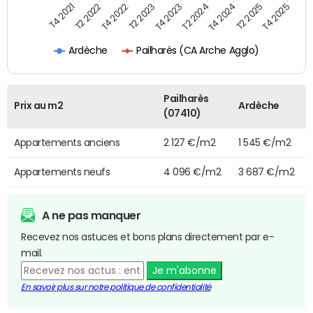
T4 2023
T2 2024
T4 2024
T2 2025
T4 2025
T4 2021
T2 2022
T4 2022
T2 2023
Pailharès (CA Arche Agglo)
Ardèche
Pailharès
Prix au m2
Ardèche
(07410)
Appartements anciens
2 127 €/m2
1 545 €/m2
Appartements neufs
4 096 €/m2
3 687 €/m2
A ne pas manquer
Recevez nos astuces et bons plans directement par e-
mail.
Je m'abonne
En savoir plus sur notre politique de confidentialité