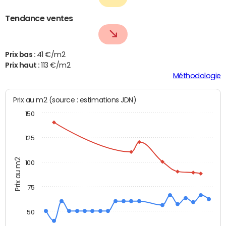
Tendance ventes
Prix bas :
41 €/m2
Prix haut :
113 €/m2
Méthodologie
Prix au m2 (source : estimations JDN)
150
125
Prix au m2
100
75
50