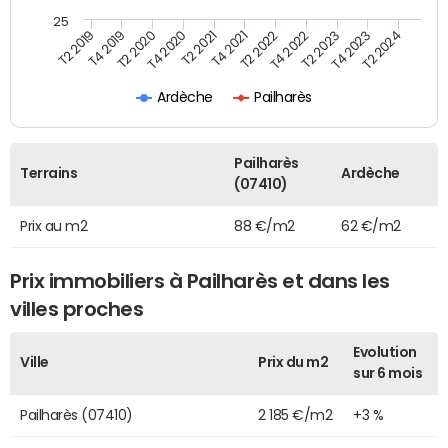
25
T2 2022
T2 2023
T2 2024
T4 2019
T4 2020
T4 2021
T4 2022
T4 2023
T2 2019
T2 2020
T2 2021
Ardèche
Pailharès
Pailharès
Terrains
Ardèche
(07410)
Prix au m2
88 €/m2
62 €/m2
Prix immobiliers à Pailharès et dans les
villes proches
Evolution
Ville
Prix du m2
sur 6 mois
Pailharès (07410)
2 185 €/m2
+3 %