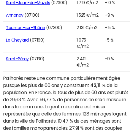
Saint-Jean-de-Muzols
(07300)
1 719 €/m2
+10 %
Annonay
(07100)
1 525 €/m2
+9 %
Tournon-sur-Rhône
(07300)
2 131 €/m2
+15 %
Le Cheylard
(07160)
1 075
-5 %
€/m2
Saint-Péray
(07130)
2 401
-9 %
€/m2
Pailharès reste une commune particulièrement âgée
puisque les plus de 60 ans y constituent
42,11 %
de la
population. En France, le taux de plus de 60 ans est plutôt
de 29,63 %. Avec 56,77 % de personnes de sexe masculin
dans la commune, la gent masculine est mieux
représentée que celle des femmes. 128 ménages logent
dans la ville de Pailharès. 10,47 % de ces ménages sont
des familles monoparentales, 27,91 % sont des couples