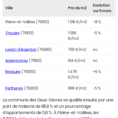
Evolution
Ville
Prix du m2
sur 6 mois
Plaine-et-Vallées (79100)
1 016 €/m2
-8 %
Thouars
(79100)
1 056
-5 %
€/m2
Loretz-d'Argenton
(79290)
750 €/m2
nc
Argentonnay
(79150)
914 €/m2
nc
Bressuire
(79300)
1 476
+5 %
€/m2
Parthenay
(79200)
980 €/m2
-5 %
La commune des Deux-Sèvres se qualifie ensuite par une
part de maisons de 98,9 % et un pourcentage
d’appartements de 0,6 %. À Plaine-et-Vallées, les