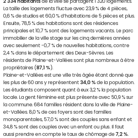
2 334 habitants
de la ville se partagent 1 320 logements.
La taille des logements fluctue avec 23,9 % de 4 pièces,
0,6 % de studios et 60,0 % d’habitations de 5 pièces et plus.
Ensuite, 78,5 % des habitations sont des résidences
principales et 10,7 % sont des logements vacants. Le parc
immobilier de la ville stage sur les cinq dernières années
avec seulement -0,7 % de nouvelles habitations, contre
2,4 % dans le département des Deux-Sèvres. Les
résidents de Plaine-et-Vallées sont plus nombreux à être
propriétaires (
87,1 %
).
Plaine-et-Vallées est une ville très âgée étant donné que
les plus de 60 ans y représentent
34,0 %
de la population.
Les étudiants composent quant à eux 3,2 % la population
locale. La gent féminine est plus présente avec 50,9 % sur
la commune. 684 familles résident dans la ville de Plaine-
et-Vallées. 8,0 % de ces foyers sont des familles
monoparentales, 57,0 % sont des couples sans enfant et
34,8 % sont des couples avec un enfant ou plus. Il faut
aussi prendre en compte le taux de chômage de
7,2 %
.