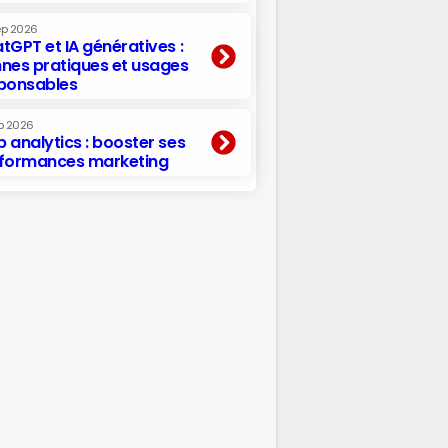
ep 2026
tGPT et IA génératives :
nes pratiques et usages
ponsables
p 2026
 analytics : booster ses
formances marketing