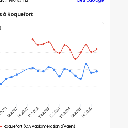
ut :
1 996 €/m2
Méthodologie
rs à Roquefort
N)
 2021
T2 2025
T4 2023
T2 2022
T4 2025
T2 2024
T4 2022
T4 2024
T2 2023
Roquefort (CA Agglomération d'Agen)