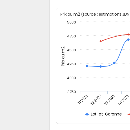
Prix au m2 (source : estimations JD
5000
4750
Prix au m2
4500
4250
4000
3750
T3 2023
T2 2023
T4 2023
T1 2023
Lot-et-Garonne