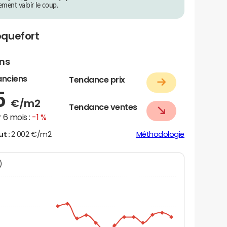
rement valoir le coup.
oquefort
ens
anciens
Tendance prix
5
€/m2
Tendance ventes
 6 mois :
-1 %
ut :
2 002 €/m2
Méthodologie
N)