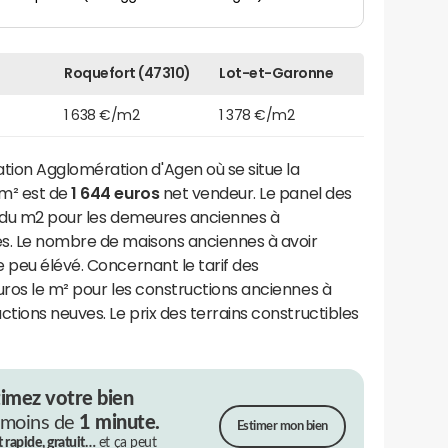
Roquefort (47310)
Lot-et-Garonne
1 638 €/m2
1 378 €/m2
on Agglomération d'Agen où se situe la
 m² est de
1 644 euros
net vendeur. Le panel des
s du m2 pour les demeures anciennes à
s. Le nombre de maisons anciennes à avoir
 peu élévé. Concernant le tarif des
uros le m² pour les constructions anciennes à
ctions neuves. Le prix des terrains constructibles
timez votre bien
 moins de
1 minute.
Estimer mon bien
t rapide, gratuit…
et ça peut