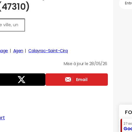
 (47310)
sage
Agen
Colayrac-Saint-Cirq
Mise à jour le 28/05/26
Email
FO
rt
27 a
Goo