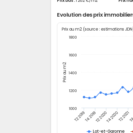
Prix bas :
1 262 €/m2
Prix ha
Evolution des prix immobilie
Prix au m2 (source : estimations JD
1800
1600
Prix au m2
1400
1200
1000
T4
T2 2020
T4 2020
T2 2019
T2 2021
T4 2019
Lot-et-Garonne