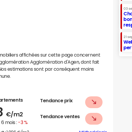
03 s
Cha
bon
res
21 se
Web
per
mobiliers affichées sur cette page concernent
glomération Agglomération d'Agen, dont fait
Nos estimations sont par conséquent moins
mune.
artements
Tendance prix
8
€/m2
Tendance ventes
6 mois :
-3 %