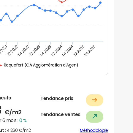
 2021
T2 2025
T4 2023
T2 2022
T4 2025
T2 2024
T4 2022
T4 2024
T2 2023
Roquefort (CA Agglomération d'Agen)
neufs
Tendance prix
8
€/m2
Tendance ventes
 6 mois :
0 %
ut :
4 260 €/m2
Méthodologie