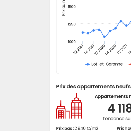
Prix au m2
1500
1250
1000
T4
T2 2020
T4 2020
T2 2019
T2 2021
T4 2019
Lot-et-Garonne
Prix des appartements neufs
Appartements 
4 11
Tendance sur
Prix bas :
2 840 €/m2
Prix ha