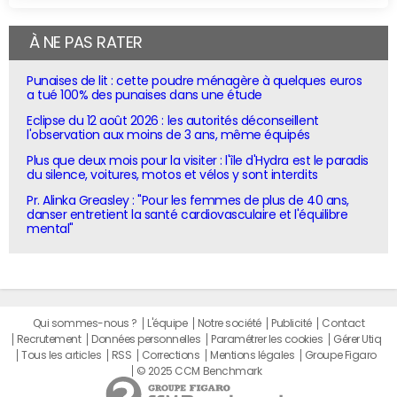
À NE PAS RATER
Punaises de lit : cette poudre ménagère à quelques euros
a tué 100% des punaises dans une étude
Eclipse du 12 août 2026 : les autorités déconseillent
l'observation aux moins de 3 ans, même équipés
Plus que deux mois pour la visiter : l'île d'Hydra est le paradis
du silence, voitures, motos et vélos y sont interdits
Pr. Alinka Greasley : "Pour les femmes de plus de 40 ans,
danser entretient la santé cardiovasculaire et l'équilibre
mental"
Qui sommes-nous ?
L'équipe
Notre société
Publicité
Contact
Recrutement
Données personnelles
Paramétrer les cookies
Gérer Utiq
Tous les articles
RSS
Corrections
Mentions légales
Groupe Figaro
© 2025 CCM Benchmark