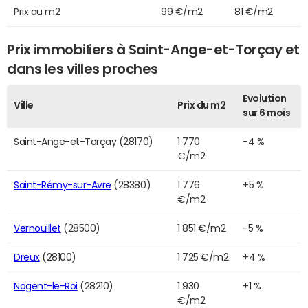
Prix au m2
99 €/m2
81 €/m2
Prix immobiliers à Saint-Ange-et-Torçay et
dans les villes proches
Evolution
Ville
Prix du m2
sur 6 mois
Saint-Ange-et-Torçay (28170)
1 770
-4 %
€/m2
Saint-Rémy-sur-Avre
(28380)
1 776
+5 %
€/m2
Vernouillet
(28500)
1 851 €/m2
-5 %
Dreux
(28100)
1 725 €/m2
+4 %
Nogent-le-Roi
(28210)
1 930
+1 %
€/m2