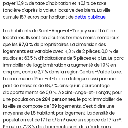
payer 13,9 % de taxe d'habitation et 40,1 % de taxe
foncière d'après la valeur locative des biens. La ville
cumule 187 euros par habitant de
dette publique
.
Les habitants de Saint-Ange-et-Torçay sont 11 à être
locataires. Ils sont en d'autres termes moins nombreux
que les
87,0 %
de propriétaires. La dimension des
logements est variable avec 4,3 % de 2 pièces, 0,0 % de
studios et 63,5 % d’habitations de 5 pièces et plus. Le parc
immobilier de l'agglomération a augmenté de 1,9 % en
cinq ans, contre 2,7 % dans la région Centre-Val de Loire.
La commune d'Eure-et-Loir se distingue aussi par une
part de maisons de 98,7 %, ainsi qu'un pourcentage
d’appartements de 0,0 %. À Saint-Ange-et-Torçay, pour
une population de
284 personnes
, le parc immobilier de
la ville se compose de 159 logements, c'est à dire une
moyenne de 1,8 habitant par logement. La densité de
population est de 17 hab/km² avec un espace de 17 km².
En outre, 72,3 % des logements sont des résidences