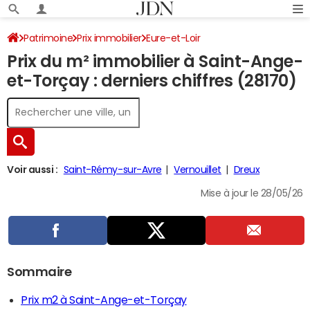
Patrimoine
Prix immobilier
Eure-et-Loir
Prix du m² immobilier à Saint-Ange-
Saint-Ange-et-Torçay
et-Torçay : derniers chiffres (28170)
Voir aussi :
Saint-Rémy-sur-Avre
Vernouillet
Dreux
Mise à jour le 28/05/26
Sommaire
Prix m2 à Saint-Ange-et-Torçay