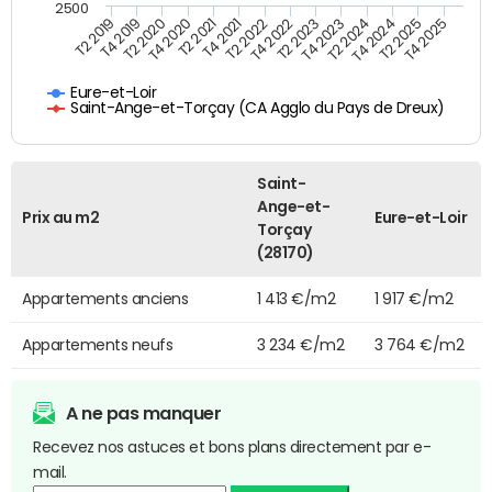
2500
T4 2021
T2 2025
T2 2020
T4 2023
T2 2022
T4 2025
T4 2020
T2 2024
T2 2019
T4 2022
T2 2021
T4 2024
T4 2019
T2 2023
Eure-et-Loir
Saint-Ange-et-Torçay (CA Agglo du Pays de Dreux)
Saint-
Ange-et-
Prix au m2
Eure-et-Loir
Torçay
(28170)
Appartements anciens
1 413 €/m2
1 917 €/m2
Appartements neufs
3 234 €/m2
3 764 €/m2
A ne pas manquer
Recevez nos astuces et bons plans directement par e-
mail.