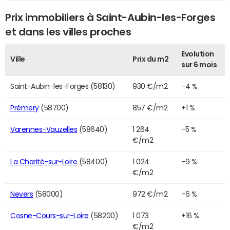
Prix immobiliers à Saint-Aubin-les-Forges
et dans les villes proches
Evolution
Ville
Prix du m2
sur 6 mois
Saint-Aubin-les-Forges (58130)
930 €/m2
-4 %
Prémery
(58700)
857 €/m2
+1 %
Varennes-Vauzelles
(58640)
1 264
-5 %
€/m2
La Charité-sur-Loire
(58400)
1 024
-9 %
€/m2
Nevers
(58000)
972 €/m2
-6 %
Cosne-Cours-sur-Loire
(58200)
1 073
+16 %
€/m2