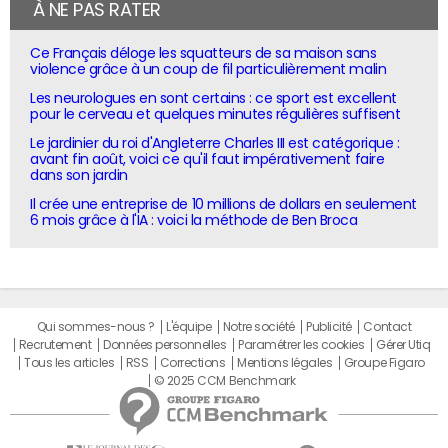
À NE PAS RATER
Ce Français déloge les squatteurs de sa maison sans
violence grâce à un coup de fil particulièrement malin
Les neurologues en sont certains : ce sport est excellent
pour le cerveau et quelques minutes régulières suffisent
Le jardinier du roi d'Angleterre Charles III est catégorique :
avant fin août, voici ce qu'il faut impérativement faire
dans son jardin
Il crée une entreprise de 10 millions de dollars en seulement
6 mois grâce à l'IA : voici la méthode de Ben Broca
Qui sommes-nous ?
L'équipe
Notre société
Publicité
Contact
Recrutement
Données personnelles
Paramétrer les cookies
Gérer Utiq
Tous les articles
RSS
Corrections
Mentions légales
Groupe Figaro
© 2025 CCM Benchmark