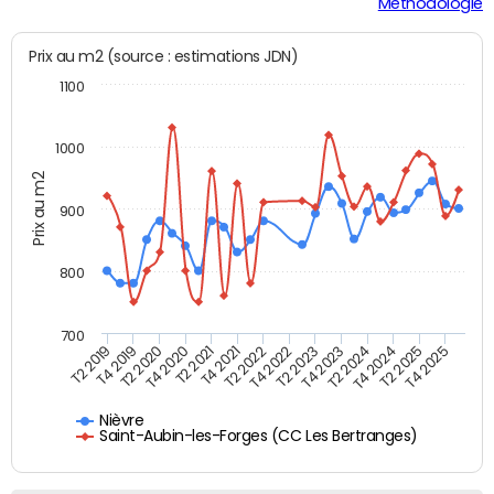
Méthodologie
Prix au m2 (source : estimations JDN)
1100
1000
Prix au m2
900
800
700
T4 2021
T2 2025
T2 2019
T4 2022
T2 2020
T4 2023
T2 2021
T4 2024
T2 2022
T4 2025
T4 2019
T2 2023
T4 2020
T2 2024
Nièvre
Saint-Aubin-les-Forges (CC Les Bertranges)