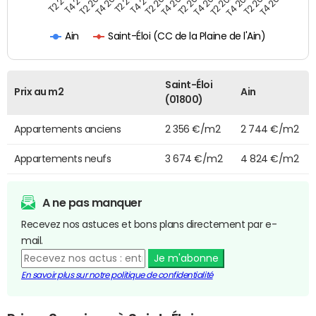
T4 2021
T2 2025
T2 2020
T4 2023
T2 2022
T4 2025
T4 2020
T2 2024
T2 2019
T4 2022
T2 2021
T4 2024
T4 2019
T2 2023
Saint-Éloi (CC de la Plaine de l'Ain)
Ain
Saint-Éloi
Prix au m2
Ain
(01800)
Appartements anciens
2 356 €/m2
2 744 €/m2
Appartements neufs
3 674 €/m2
4 824 €/m2
A ne pas manquer
Recevez nos astuces et bons plans directement par e-
mail.
Je m'abonne
En savoir plus sur notre politique de confidentialité