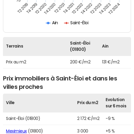
75
T2 2022
T2 2023
T2 2024
T4 2019
T4 2020
T4 2021
T4 2022
T4 2023
T2 2019
T2 2020
T2 2021
Saint-Éloi
Ain
Saint-Éloi
Terrains
Ain
(01800)
Prix au m2
200 €/m2
131 €/m2
Prix immobiliers à Saint-Éloi et dans les
villes proches
Evolution
Ville
Prix du m2
sur 6 mois
Saint-Éloi (01800)
2 172 €/m2
-9 %
Meximieux
(01800)
3 000
+5 %