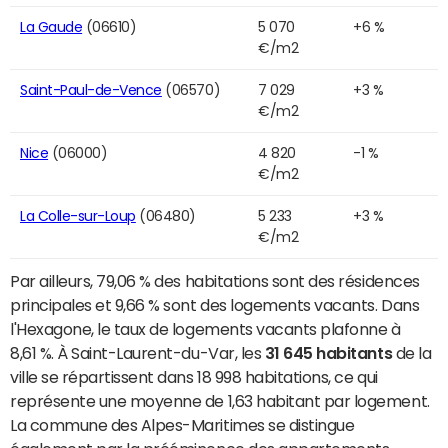
La Gaude
(06610)
5 070
+6 %
€/m2
Saint-Paul-de-Vence
(06570)
7 029
+3 %
€/m2
Nice
(06000)
4 820
-1 %
€/m2
La Colle-sur-Loup
(06480)
5 233
+3 %
€/m2
Par ailleurs, 79,06 % des habitations sont des résidences
principales et 9,66 % sont des logements vacants. Dans
l'Hexagone, le taux de logements vacants plafonne à
8,61 %. À Saint-Laurent-du-Var, les
31 645 habitants
de la
ville se répartissent dans 18 998 habitations, ce qui
représente une moyenne de 1,63 habitant par logement.
La commune des Alpes-Maritimes se distingue