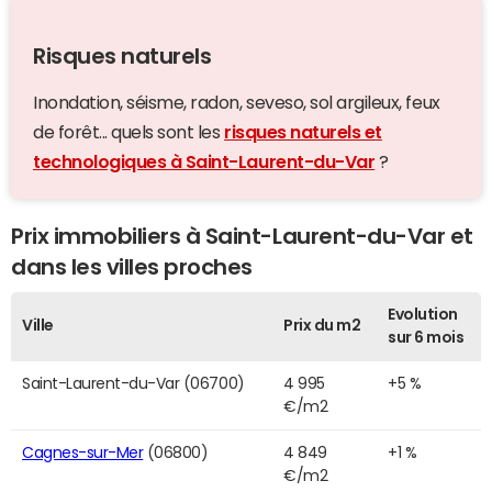
Risques naturels
Inondation, séisme, radon, seveso, sol argileux, feux
de forêt... quels sont les
risques naturels et
technologiques à Saint-Laurent-du-Var
?
Prix immobiliers à Saint-Laurent-du-Var et
dans les villes proches
Evolution
Ville
Prix du m2
sur 6 mois
Saint-Laurent-du-Var (06700)
4 995
+5 %
€/m2
Cagnes-sur-Mer
(06800)
4 849
+1 %
€/m2