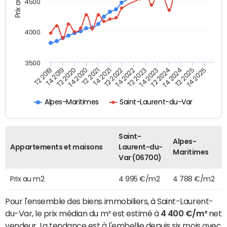
Prix au m2
4500
4000
3500
T4 2021
T2 2025
T2 2021
T4 2024
T4 2020
T2 2024
T2 2020
T4 2023
T4 2019
T2 2023
T2 2019
T4 2022
T2 2022
T4 2025
Alpes-Maritimes
Saint-Laurent-du-Var
Saint-
Alpes-
Appartements et maisons
Laurent-du-
Maritimes
Var (06700)
Prix au m2
4 995 €/m2
4 788 €/m2
Pour l'ensemble des biens immobiliers, à Saint-Laurent-
du-Var, le prix médian du m² est estimé à
4 400 €/m²
net
vendeur. La tendance est à l'embellie depuis six mois avec