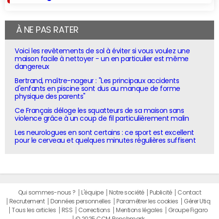
À NE PAS RATER
Voici les revêtements de sol à éviter si vous voulez une
maison facile à nettoyer - un en particulier est même
dangereux
Bertrand, maître-nageur : "Les principaux accidents
d'enfants en piscine sont dus au manque de forme
physique des parents"
Ce Français déloge les squatteurs de sa maison sans
violence grâce à un coup de fil particulièrement malin
Les neurologues en sont certains : ce sport est excellent
pour le cerveau et quelques minutes régulières suffisent
Qui sommes-nous ?
L'équipe
Notre société
Publicité
Contact
Recrutement
Données personnelles
Paramétrer les cookies
Gérer Utiq
Tous les articles
RSS
Corrections
Mentions légales
Groupe Figaro