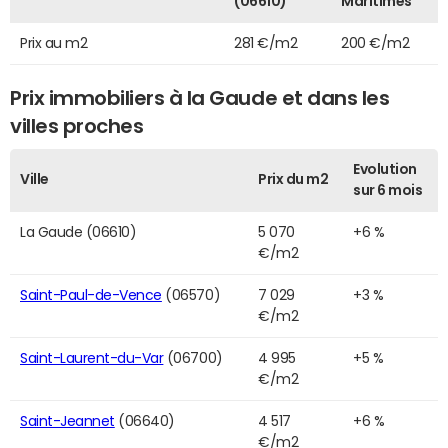
(06610)
Maritimes
Prix au m2
281 €/m2
200 €/m2
Prix immobiliers à la Gaude et dans les
villes proches
Evolution
Ville
Prix du m2
sur 6 mois
La Gaude (06610)
5 070
+6 %
€/m2
Saint-Paul-de-Vence
(06570)
7 029
+3 %
€/m2
Saint-Laurent-du-Var
(06700)
4 995
+5 %
€/m2
Saint-Jeannet
(06640)
4 517
+6 %
€/m2