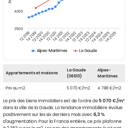
4000
3500
T4 2021
T2 2025
T2 2020
T4 2023
T2 2022
T4 2025
T4 2020
T2 2024
T2 2019
T4 2022
T2 2021
T4 2024
T4 2019
T2 2023
Alpes-Maritimes
La Gaude
La Gaude
Alpes-
Appartements et maisons
(06610)
Maritimes
Prix au m2
5 070 €/m2
4 788 €/m2
Le prix des biens immobiliers est de l'ordre de
5 070 €/m²
dans la ville de la Gaude. La tendance immobilière évolue
positivement sur les six derniers mois avec
6,3 %
d'augmentation. Pour la France entière, ce prix plafonne
à 2 353 euros le m2. Les prix des appartements évoluent