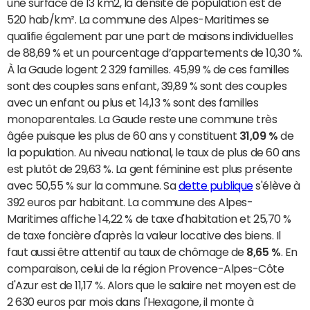
une surface de 13 km2, la densité de population est de
520 hab/km². La commune des Alpes-Maritimes se
qualifie également par une part de maisons individuelles
de 88,69 % et un pourcentage d’appartements de 10,30 %.
À la Gaude logent 2 329 familles. 45,99 % de ces familles
sont des couples sans enfant, 39,89 % sont des couples
avec un enfant ou plus et 14,13 % sont des familles
monoparentales. La Gaude reste une commune très
âgée puisque les plus de 60 ans y constituent
31,09 %
de
la population. Au niveau national, le taux de plus de 60 ans
est plutôt de 29,63 %. La gent féminine est plus présente
avec 50,55 % sur la commune. Sa
dette publique
s'élève à
392 euros par habitant. La commune des Alpes-
Maritimes affiche 14,22 % de taxe d'habitation et 25,70 %
de taxe foncière d'après la valeur locative des biens. Il
faut aussi être attentif au taux de chômage de
8,65 %
. En
comparaison, celui de la région Provence-Alpes-Côte
d'Azur est de 11,17 %. Alors que le salaire net moyen est de
2 630 euros par mois dans l'Hexagone, il monte à