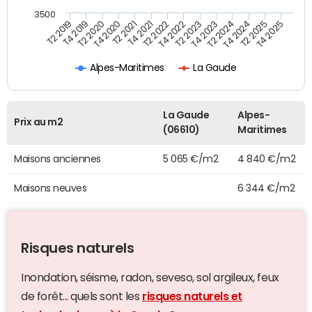
3500
T4 2021
T2 2025
T2 2021
T4 2024
T4 2020
T2 2024
T2 2020
T4 2023
T4 2019
T2 2023
T2 2019
T4 2022
T2 2022
T4 2025
Alpes-Maritimes
La Gaude
La Gaude
Alpes-
Prix au m2
(06610)
Maritimes
Maisons anciennes
5 065 €/m2
4 840 €/m2
Maisons neuves
6 344 €/m2
Risques naturels
Inondation, séisme, radon, seveso, sol argileux, feux
de forêt... quels sont les
risques naturels et