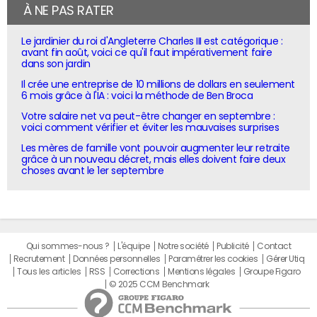
À NE PAS RATER
Le jardinier du roi d'Angleterre Charles III est catégorique :
avant fin août, voici ce qu'il faut impérativement faire
dans son jardin
Il crée une entreprise de 10 millions de dollars en seulement
6 mois grâce à l'IA : voici la méthode de Ben Broca
Votre salaire net va peut-être changer en septembre :
voici comment vérifier et éviter les mauvaises surprises
Les mères de famille vont pouvoir augmenter leur retraite
grâce à un nouveau décret, mais elles doivent faire deux
choses avant le 1er septembre
Qui sommes-nous ?
L'équipe
Notre société
Publicité
Contact
Recrutement
Données personnelles
Paramétrer les cookies
Gérer Utiq
Tous les articles
RSS
Corrections
Mentions légales
Groupe Figaro
© 2025 CCM Benchmark