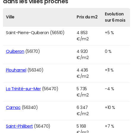
dans les villes proches
Evolution
Ville
Prix du m2
sur 6 mois
Saint-Pierre-Quiberon (56510)
4 853
+5 %
€/m2
Quiberon
(56170)
4 920
0 %
€/m2
Plouharnel
(56340)
4 436
+11 %
€/m2
La Trinité-sur-Mer
(56470)
5 735
-4 %
€/m2
Carnac
(56340)
6 347
+10 %
€/m2
Saint-Philibert
(56470)
5 168
+7 %
€/m2