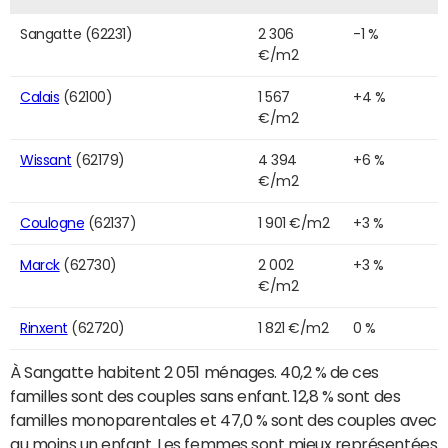
Sangatte (62231)
2 306
-1 %
€/m2
Calais
(62100)
1 567
+4 %
€/m2
Wissant
(62179)
4 394
+6 %
€/m2
Coulogne
(62137)
1 901 €/m2
+3 %
Marck
(62730)
2 002
+3 %
€/m2
Rinxent
(62720)
1 821 €/m2
0 %
À Sangatte habitent 2 051 ménages. 40,2 % de ces
familles sont des couples sans enfant. 12,8 % sont des
familles monoparentales et 47,0 % sont des couples avec
au moins un enfant. Les femmes sont mieux représentées