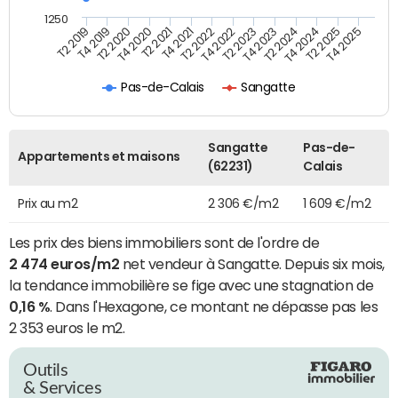
1250
T4 2021
T2 2025
T2 2019
T4 2022
T2 2020
T4 2023
T2 2021
T4 2024
T2 2022
T4 2025
T4 2019
T2 2023
T4 2020
T2 2024
Pas-de-Calais
Sangatte
Sangatte
Pas-de-
Appartements et maisons
(62231)
Calais
Prix au m2
2 306 €/m2
1 609 €/m2
Les prix des biens immobiliers sont de l'ordre de
2 474 euros/m2
net vendeur à Sangatte. Depuis six mois,
la tendance immobilière se fige avec une stagnation de
0,16 %
. Dans l'Hexagone, ce montant ne dépasse pas les
2 353 euros le m2.
Outils
& Services