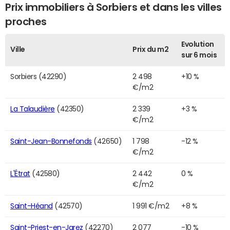
Prix immobiliers à Sorbiers et dans les villes
proches
Evolution
Ville
Prix du m2
sur 6 mois
Sorbiers (42290)
2 498
+10 %
€/m2
La Talaudière
(42350)
2 339
+3 %
€/m2
Saint-Jean-Bonnefonds
(42650)
1 798
-12 %
€/m2
L'Étrat
(42580)
2 442
0 %
€/m2
Saint-Héand
(42570)
1 991 €/m2
+8 %
Saint-Priest-en-Jarez
(42270)
2 077
-10 %