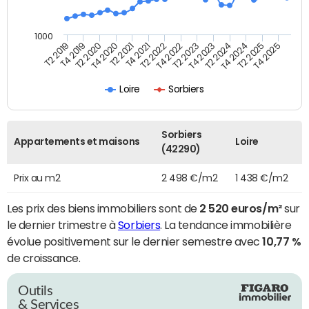
1000
T4 2021
T2 2025
T2 2019
T4 2022
T2 2020
T4 2023
T2 2021
T4 2024
T2 2022
T4 2025
T4 2019
T2 2023
T4 2020
T2 2024
Loire
Sorbiers
Sorbiers
Appartements et maisons
Loire
(42290)
Prix au m2
2 498 €/m2
1 438 €/m2
Les prix des biens immobiliers sont de
2 520 euros/m²
sur
le dernier trimestre à
Sorbiers
. La tendance immobilière
évolue positivement sur le dernier semestre avec
10,77 %
de croissance.
Outils
& Services