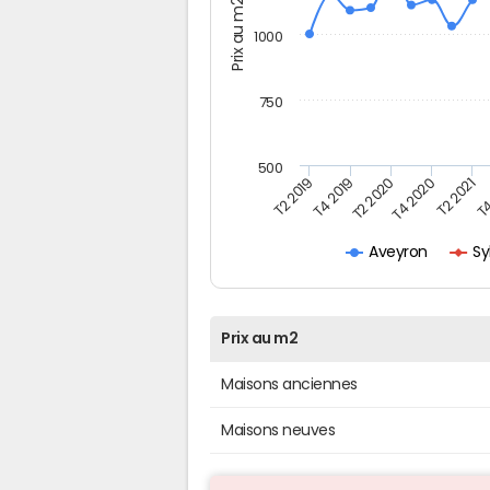
Prix au m2
1000
750
500
T4
T2 2020
T4 2020
T2 2019
T2 2021
T4 2019
Sy
Aveyron
Prix au m2
Maisons anciennes
Maisons neuves