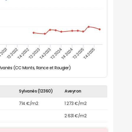
 2021
T2 2025
T4 2023
T2 2022
T4 2025
T2 2024
T4 2022
T4 2024
T2 2023
lvanès (CC Monts, Rance et Rougier)
Sylvanès (12360)
Aveyron
714 €/m2
1 273 €/m2
2 631 €/m2