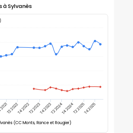
rs à Sylvanès
N)
 2021
T2 2025
T4 2023
T2 2022
T4 2025
T2 2024
T4 2022
T4 2024
T2 2023
lvanès (CC Monts, Rance et Rougier)