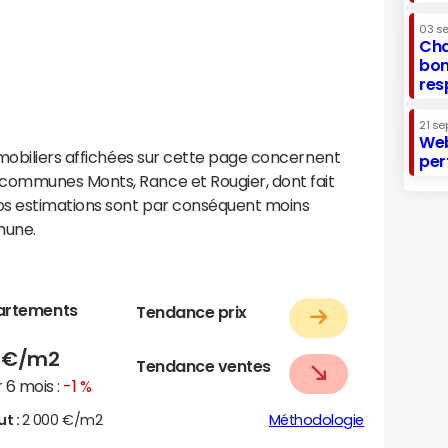
03 s
Cha
bon
res
21 se
Web
mobiliers affichées sur cette page concernent
per
ommunes Monts, Rance et Rougier, dont fait
os estimations sont par conséquent moins
mune.
artements
Tendance prix
6
€/m2
Tendance ventes
 6 mois :
-1 %
ut :
2 000 €/m2
Méthodologie