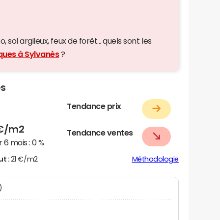
 sol argileux, feux de forêt... quels sont les
iques à Sylvanès
?
ès
Tendance prix
€/m2
Tendance ventes
 6 mois :
0 %
ut :
21 €/m2
Méthodologie
)