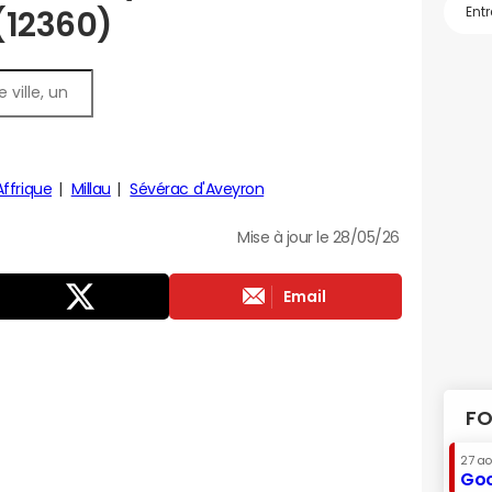
 (12360)
Affrique
Millau
Sévérac d'Aveyron
Mise à jour le 28/05/26
Email
FO
27 a
Goo