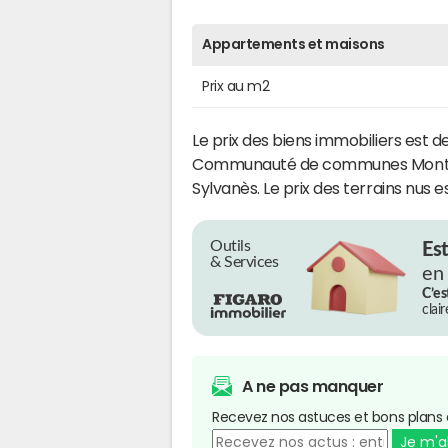
Appartements et maisons
Prix au m2
Le prix des biens immobiliers est d
Communauté de communes Monts,
Sylvanès. Le prix des terrains nus e
Outils
Es
& Services
en
C’es
clai
A ne pas manquer
Recevez nos astuces et bons plans 
Je m'