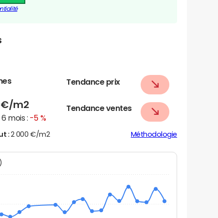
tialité
s
nes
Tendance prix
4
€/m2
Tendance ventes
6 mois :
-5 %
ut :
2 000 €/m2
Méthodologie
N)