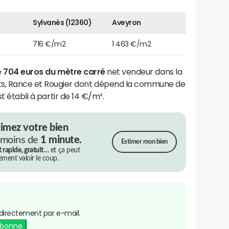
Sylvanès (12360)
Aveyron
716 €/m2
1 463 €/m2
e
704 euros du mètre carré
net vendeur dans la
 Rance et Rougier dont dépend la commune de
st établi à partir de 14 €/m².
timez votre bien
 moins de
1 minute.
Estimer mon bien
t rapide, gratuit…
et ça peut
rement valoir le coup.
directement par e-mail.
abonne