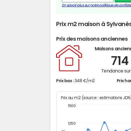
En savoir plus sur notre politique de confiden
Prix m2 maison à Sylvanè
Prix des maisons anciennes
Maisons ancien
71
Tendance sur 
Prix bas :
348 €/m2
Prix ha
Prix au m2 (source : estimations JD
1500
1250