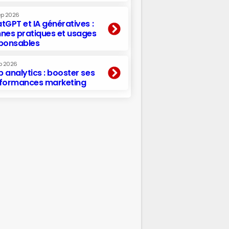
ep 2026
tGPT et IA génératives :
nes pratiques et usages
ponsables
p 2026
 analytics : booster ses
formances marketing