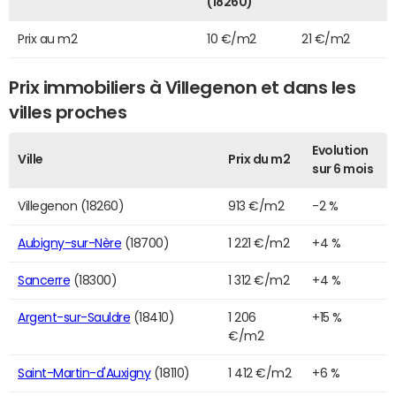
(18260)
Prix au m2
10 €/m2
21 €/m2
Prix immobiliers à Villegenon et dans les
villes proches
Evolution
Ville
Prix du m2
sur 6 mois
Villegenon (18260)
913 €/m2
-2 %
Aubigny-sur-Nère
(18700)
1 221 €/m2
+4 %
Sancerre
(18300)
1 312 €/m2
+4 %
Argent-sur-Sauldre
(18410)
1 206
+15 %
€/m2
Saint-Martin-d'Auxigny
(18110)
1 412 €/m2
+6 %