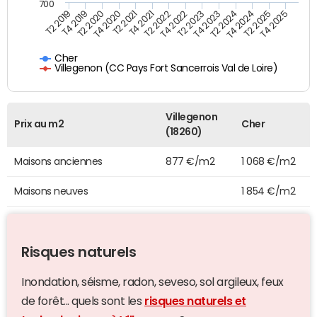
700
T4 2021
T2 2025
T2 2019
T4 2022
T2 2020
T4 2023
T2 2021
T4 2024
T2 2022
T4 2025
T4 2019
T2 2023
T4 2020
T2 2024
Cher
Villegenon (CC Pays Fort Sancerrois Val de Loire)
Villegenon
Prix au m2
Cher
(18260)
Maisons anciennes
877 €/m2
1 068 €/m2
Maisons neuves
1 854 €/m2
Risques naturels
Inondation, séisme, radon, seveso, sol argileux, feux
de forêt... quels sont les
risques naturels et