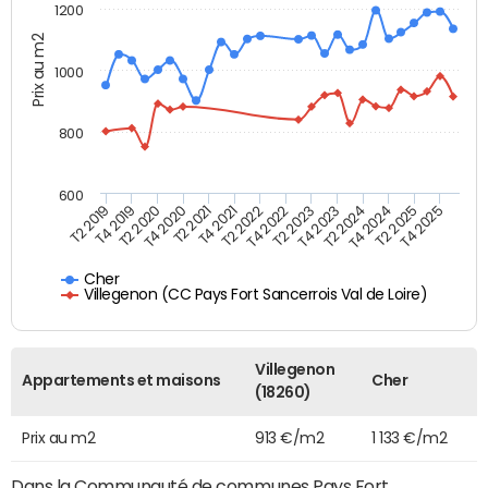
1200
Prix au m2
1000
800
600
T4 2021
T2 2025
T2 2019
T4 2022
T2 2020
T4 2023
T2 2021
T4 2024
T2 2022
T4 2025
T4 2019
T2 2023
T4 2020
T2 2024
Cher
Villegenon (CC Pays Fort Sancerrois Val de Loire)
Villegenon
Appartements et maisons
Cher
(18260)
Prix au m2
913 €/m2
1 133 €/m2
Dans la Communauté de communes Pays Fort