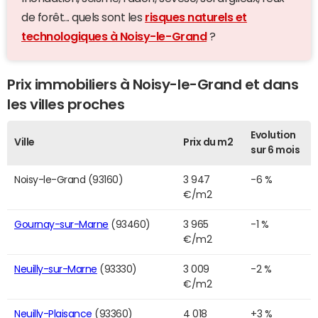
de forêt... quels sont les
risques naturels et
technologiques à Noisy-le-Grand
?
Prix immobiliers à Noisy-le-Grand et dans
les villes proches
Evolution
Ville
Prix du m2
sur 6 mois
Noisy-le-Grand (93160)
3 947
-6 %
€/m2
Gournay-sur-Marne
(93460)
3 965
-1 %
€/m2
Neuilly-sur-Marne
(93330)
3 009
-2 %
€/m2
Neuilly-Plaisance
(93360)
4 018
+3 %