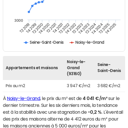
3000
T4 2021
T2 2025
T2 2020
T4 2023
T2 2022
T4 2025
T4 2020
T2 2024
T2 2019
T4 2022
T2 2021
T4 2024
T4 2019
T2 2023
Seine-Saint-Denis
Noisy-le-Grand
Noisy-le-
Seine-
Appartements et maisons
Grand
Saint-Denis
(93160)
Prix au m2
3 947 €/m2
3 682 €/m2
À
Noisy-le-Grand
, le prix du m² est de
4 041 €/m²
sur le
dernier trimestre. Sur les six derniers mois, la tendance
est à la stabilité avec une stagnation de
-0,2 %
. L'éventail
des prix des maisons alterne de 4 412 euros du m² pour
les maisons anciennes à 5 000 euros/m² pour les