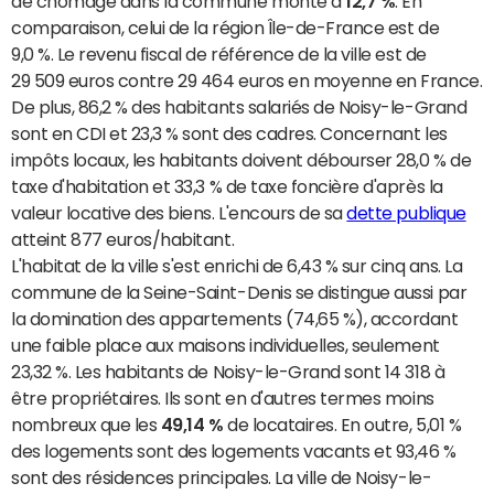
de chômage dans la commune monte à
12,7 %
. En
comparaison, celui de la région Île-de-France est de
9,0 %. Le revenu fiscal de référence de la ville est de
29 509 euros contre 29 464 euros en moyenne en France.
De plus, 86,2 % des habitants salariés de Noisy-le-Grand
sont en CDI et 23,3 % sont des cadres. Concernant les
impôts locaux, les habitants doivent débourser 28,0 % de
taxe d'habitation et 33,3 % de taxe foncière d'après la
valeur locative des biens. L'encours de sa
dette publique
atteint 877 euros/habitant.
L'habitat de la ville s'est enrichi de 6,43 % sur cinq ans. La
commune de la Seine-Saint-Denis se distingue aussi par
la domination des appartements (74,65 %), accordant
une faible place aux maisons individuelles, seulement
23,32 %. Les habitants de Noisy-le-Grand sont 14 318 à
être propriétaires. Ils sont en d'autres termes moins
nombreux que les
49,14 %
de locataires. En outre, 5,01 %
des logements sont des logements vacants et 93,46 %
sont des résidences principales. La ville de Noisy-le-