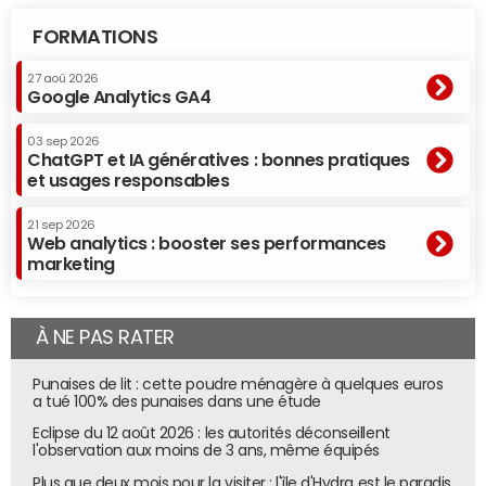
FORMATIONS
27 aoû 2026
Google Analytics GA4
03 sep 2026
ChatGPT et IA génératives : bonnes pratiques
et usages responsables
21 sep 2026
Web analytics : booster ses performances
marketing
C'était aussi attendu :
une app Home
, basée sur
Homekit, va arriver sur l'écran d'accueil d'iOS 10, et ainsi
À NE PAS RATER
permettre de piloter
les objets connectés
compatibles de sa maison connectée, au sein d'une
Punaises de lit : cette poudre ménagère à quelques euros
seule app officielle.
a tué 100% des punaises dans une étude
La fonctionnalité de
retranscription écrite des
Eclipse du 12 août 2026 : les autorités déconseillent
l'observation aux moins de 3 ans, même équipés
messages vocaux
laissés sur le répondeur va aussi
être lancée, en bêta.
Plus que deux mois pour la visiter : l'île d'Hydra est le paradis