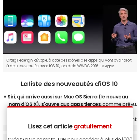
Craig Federighi d'Apple, à côté des icônes des apps qui vont avoir droit
à des nouveautés avec iOS 10, lors de la WWDC 2016...
© Apple
La liste des nouveautés d'iOS 10
Siri, qui arrive aussi sur Mac OS Sierra (le nouveau
nom d'OS X), s'ouvre aux apps tierces
, comme prévu.
De nombreuses apps devraient donc pouvoir
comprendre et recevoir des commandes de l'assistant
Lisez cet article
gratuitement
d'Apple : Uber a notamment été cité, mais aussi
Slack ou Skype et les appels
VoIP
.
Créez votre compte JDN pour accéder à plus de 1000