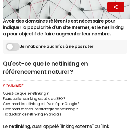
La Rédaction
13 août 2019 09:00
Avoir des domaines référents est nécessaire pour
indiquer la popularité d'un site Internet, et le netlinking
a pour objectif de faire augmenter leur nombre.
Je m'abonne aux Infos à ne pas rater
Qu'est-ce que le netlinking en
référencement naturel ?
SOMMAIRE
Qu'est-ce que le netlinking ?
Pourquoi le netlinking est utile au SEO ?
Comment le netlinking est évalué par Google ?
Comment mener une stratégie de netlinking ?
Traduction de netlinking en anglais
Le
netlinking
, aussi appelé "linking externe" ou "link