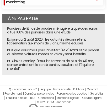
marketing
À NE PAS RATER
Punaises de lit : cette poudre ménagère à quelques euros
a tué 100% des punaises dans une étude
Eclipse du 12 août 2026 : les autorités déconseillent
l'observation aux moins de 3 ans, même équipés
Plus que deux mois pour la visiter : l'île d'Hydra est le paradis
du silence, voitures, motos et vélos y sont interdits
Pr. Alinka Greasley : "Pour les femmes de plus de 40 ans,
danser entretient la santé cardiovasculaire et l'équilibre
mental"
Qui sommes-nous ?
L'équipe
Notre société
Publicité
Contact
Recrutement
Données personnelles
Paramétrer les cookies
Gérer Utiq
Tous les articles
RSS
Corrections
Mentions légales
Groupe Figaro
© 2025 CCM Benchmark