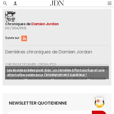
Chroniques de
Damien Jordan
DG / DGA
, IPSSI
Suivre sur :
Dernières chroniques de Damien Jordan
Les écoles hors ParcourSup ont une vraie légitimité et ne sont pas des
Les écoles privées post-bac : un remède à ParcourSup et une
écoles de deuxième choix.
alternative solide pour l'enseignement supérieur !
Rémunération
Marché du travail
Formation en alternance
Parcoursup
NEWSLETTER QUOTIDIENNE