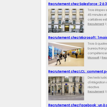
Recrutement chez Salesforce : 2 à 
Trois étapes 
45 minutes et
caritatives est
Recrutement
Recrutement chez Microsoft : 1 moi
Trois à quatre
bureau frança
compétences a
Microsoft
Rec
Recrutement chez LCL : comment po
Des tests ludiq
d'intégration 
réactive.
Recrutement
Recrutement chez Facebook : un à d