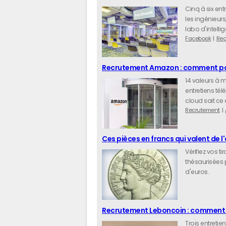
Cinq à six ent
les ingénieurs
labo d'intellig
Facebook
Rec
Recrutement Amazon : comment pos
14 valeurs à m
entretiens té
cloud sait ce 
Recrutement
Ces pièces en francs qui valent de l
Vérifiez vos t
thésaurisées 
d'euros.
Recrutement Leboncoin : comment p
Trois entretie