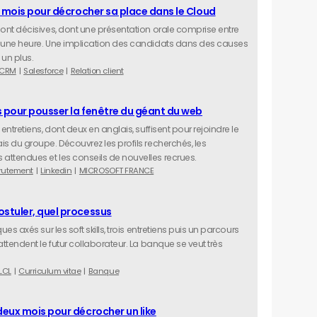
3 mois pour décrocher sa place dans le Cloud
sont décisives, dont une présentation orale comprise entre
 une heure. Une implication des candidats dans des causes
 un plus.
CRM
Salesforce
Relation client
s pour pousser la fenêtre du géant du web
 entretiens, dont deux en anglais, suffisent pour rejoindre le
is du groupe. Découvrez les profils recherchés, les
ttendues et les conseils de nouvelles recrues.
rutement
Linkedin
MICROSOFT FRANCE
stuler, quel processus
ues axés sur les soft skills, trois entretiens puis un parcours
attendent le futur collaborateur. La banque se veut très
LCL
Curriculum vitae
Banque
eux mois pour décrocher un like