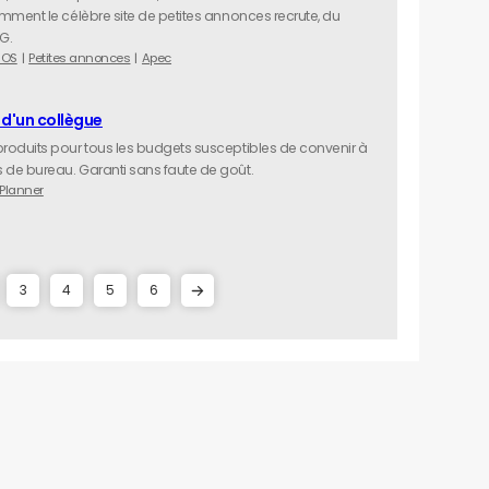
omment le célèbre site de petites annonces recrute, du
G.
IOS
Petites annonces
Apec
 d'un collègue
produits pour tous les budgets susceptibles de convenir à
 de bureau. Garanti sans faute de goût.
Planner
3
4
5
6