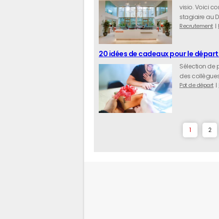
visio. Voici c
stagiaire au D
Recrutement
20 idées de cadeaux pour le départ
Sélection de 
des collègues
Pot de départ
1
2