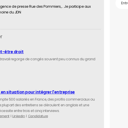
'Agence de presse Rue des Pommiers,... Je participe aux
moine du JDN
r
t-être droit
travail regorge de congés souvent peu connus du grand
n situation pour intégrer l'entreprise
pte 500 salariés en France, des profils commerciaux ou
 plupart des entretiens se déroulent en anglais et une
ssite entre trois et cinq interviews.
tement
Linkedin
Candidature