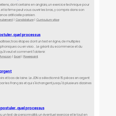
retiens, dont certains en anglais, un exercice technique pour
, et la firme peut vous ouvrir les bras, y compris dans son
ence artificielle parisien.
rutement
Candidature
Curriculum vitae
tuler, quel processus
aîtriser, trois étapes dont un test en ligne, de multiples
léphoniques ou en visio... Le géant du ecommerce et du
qu'il veut et comment l'obtenir.
Amazon
Excel
Powerpoint
'argent
iroirs et bas de laine. Le JDN a sélectionné 15 pièces en argent
par les Français et qui s'échangent jusqu'à plusieurs dizaines
ostuler, quel processus
ns, un test de personnalité, un éventuel exercice et le tout en