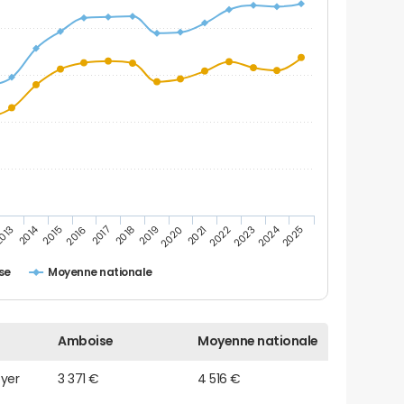
2014
2024
013
2015
2016
2017
2018
2019
2020
2021
2022
2023
2025
se
Moyenne nationale
Amboise
Moyenne nationale
oyer
3 371 €
4 516 €