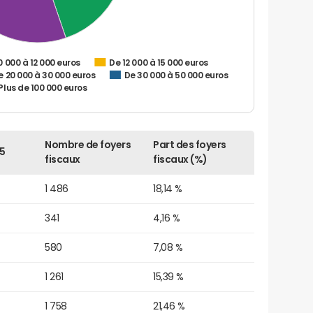
0 000 à 12 000 euros
De 12 000 à 15 000 euros
e 20 000 à 30 000 euros
De 30 000 à 50 000 euros
Plus de 100 000 euros
Nombre de foyers
Part des foyers
5
fiscaux
fiscaux (%)
1 486
18,14 %
341
4,16 %
580
7,08 %
1 261
15,39 %
1 758
21,46 %