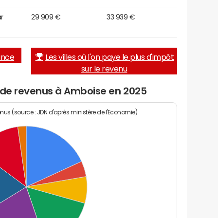
r
29 909 €
33 939 €
rance
Les villes où l'on paye le plus d'impôt
sur le revenu
u de revenus à Amboise en 2025
enus (source : JDN d'après ministère de l'Economie)