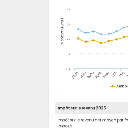
4k
Montant (euros)
3k
2k
1k
0k
2006
2007
2008
2009
2010
2011
2012
2
Amboi
Impôt sur le revenu 2025
Impôt sur le revenu net moyen par f
imposé