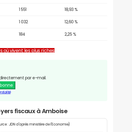
1 551
18,93 %
1 032
12,60 %
184
2,25 %
es où vivent les plus riches
directement par e-mail.
abonne
tialité
oyers fiscaux à Amboise
rce : JDN d'après ministère de l'Economie)