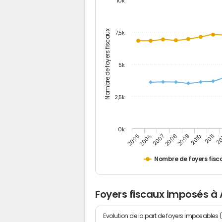
10k
Nombre de foyers fiscaux
7,5k
5k
2,5k
0k
2005
2011
2006
20
2007
2008
2009
2010
Nombre de foyers fisc
Foyers fiscaux imposés à
Evolution de la part de foyers imposables 