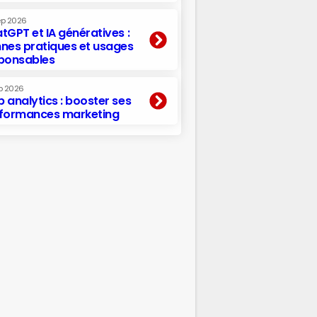
ep 2026
tGPT et IA génératives :
nes pratiques et usages
ponsables
p 2026
 analytics : booster ses
formances marketing