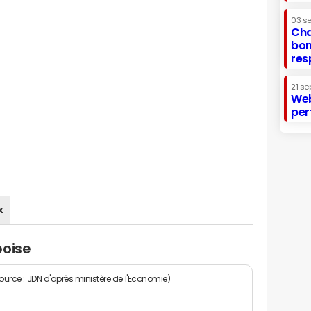
03 s
Cha
bon
res
21 se
Web
per
x
boise
Source : JDN d'après ministère de l'Economie)