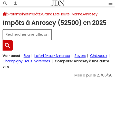
Patrimoine
Impôts
Grand Est
Haute-Marne
Anrosey
Impôts à Anrosey (52500) en 2025
Impôt sur le revenu
Voir aussi :
Bize
Laferté-sur-Amance
Soyers
Chézeaux
Champigny-sous-Varennes
Comparer Anrosey à une autre
ville
Mise à jour le 25/06/26