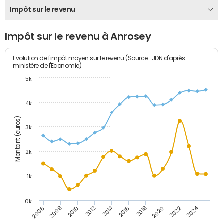
Impôt sur le revenu
Impôt sur le revenu à Anrosey
Evolution de l'impôt moyen sur le revenu (Source : JDN d'après
ministère de l'Economie)
5k
4k
Montant (euros)
3k
2k
1k
0k
2014
2024
2010
2020
2012
2022
2006
2016
2008
2018