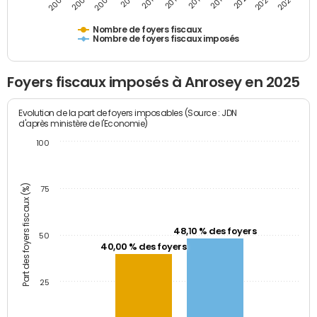
2009
2023
2017
2011
2025
2005
2019
2013
2007
2021
2015
Nombre de foyers fiscaux
Nombre de foyers fiscaux imposés
Foyers fiscaux imposés à Anrosey en 2025
Evolution de la part de foyers imposables (Source : JDN
d'après ministère de l'Economie)
100
Part des foyers fiscaux (%)
75
48,10 % des foyers
50
40,00 % des foyers
25