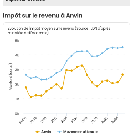
Impôt sur le revenu à Anvin
Evolution de l'impôt moyen sur le revenu (Source : JDN d'après
ministère de l'Economie)
5k
4k
Montant (euros)
3k
2k
1k
0k
2014
2024
2010
2020
2012
2022
2006
2016
2008
2018
Anvin
Moyenne nationale