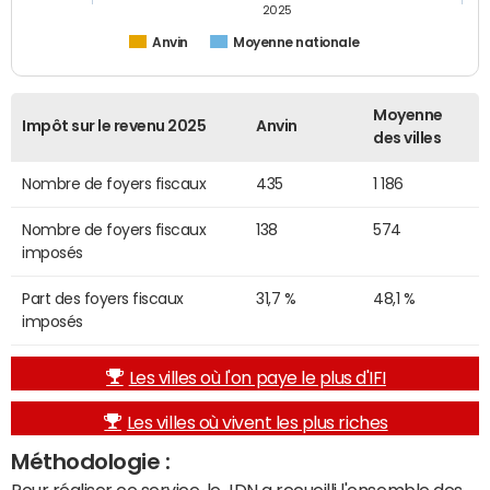
2025
Anvin
Moyenne nationale
Moyenne
Impôt sur le revenu 2025
Anvin
des villes
Nombre de foyers fiscaux
435
1 186
Nombre de foyers fiscaux
138
574
imposés
Part des foyers fiscaux
31,7 %
48,1 %
imposés
Les villes où l'on paye le plus d'IFI
Les villes où vivent les plus riches
Méthodologie :
Pour réaliser ce service, le JDN a recueilli l'ensemble des