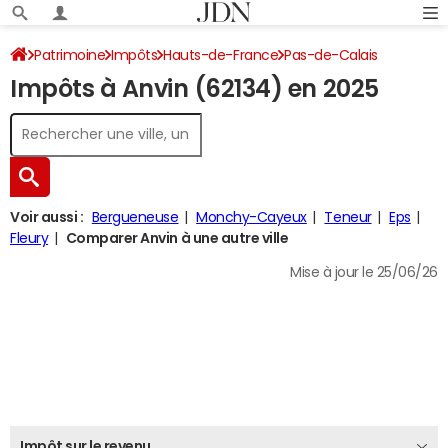
Patrimoine
Impôts
Hauts-de-France
Pas-de-Calais
Impôts à Anvin (62134) en 2025
Anvin
Impôt sur le revenu
Voir aussi :
Bergueneuse
Monchy-Cayeux
Teneur
Eps
Fleury
Comparer Anvin à une autre ville
Mise à jour le 25/06/26
Impôt sur le revenu