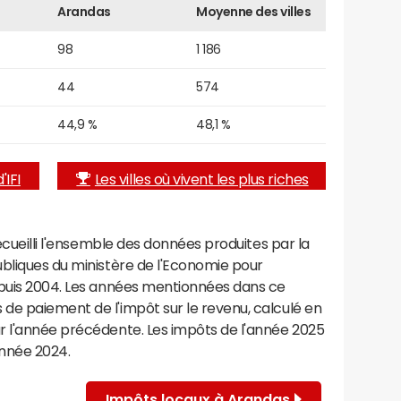
Arandas
Moyenne des villes
98
1 186
44
574
44,9 %
48,1 %
'IFI
Les villes où vivent les plus riches
recueilli l'ensemble des données produites par la
ubliques du ministère de l'Economie pour
epuis 2004. Les années mentionnées dans ce
de paiement de l'impôt sur le revenu, calculé en
r l'année précédente. Les impôts de l'année 2025
année 2024.
Impôts locaux à Arandas