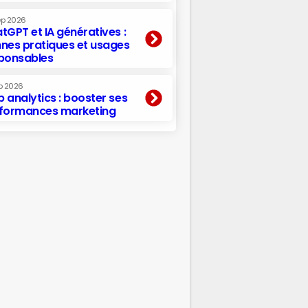
ep 2026
tGPT et IA génératives :
nes pratiques et usages
ponsables
p 2026
 analytics : booster ses
formances marketing