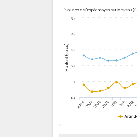
Evolution de l'impôt moyen sur le revenu (
5k
4k
Montant (euros)
3k
2k
1k
0k
2006
2007
2008
2009
2010
2011
2012
2
Arand