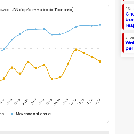
03 s
Source : JDN d'après ministère de l'Economie)
Cha
bon
res
21 se
Web
per
2014
2024
013
2015
2016
2017
2018
2019
2020
2021
2022
2023
2025
as
Moyenne nationale