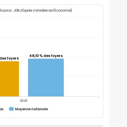
(Source : JDN d'après ministère de l'Economie)
48,10 % des foyers
des foyers
2025
as
Moyenne nationale