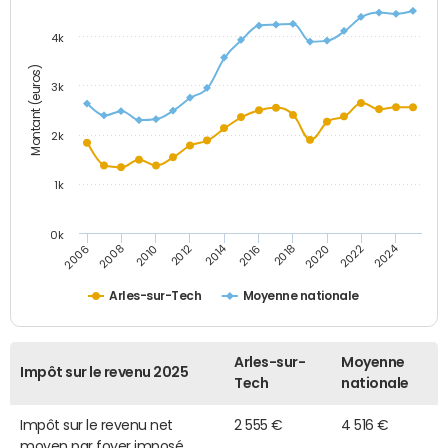
4k
Montant (euros)
3k
2k
1k
0k
2014
2024
2010
2020
2012
2022
2006
2016
2008
2018
Arles-sur-Tech
Moyenne nationale
Arles-sur-
Moyenne
Impôt sur le revenu 2025
Tech
nationale
Impôt sur le revenu net
2 555 €
4 516 €
moyen par foyer imposé