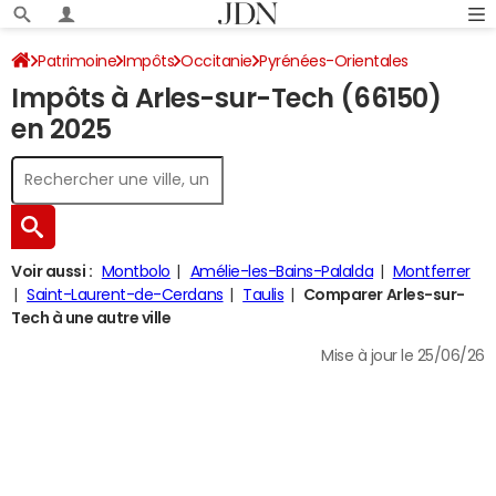
Patrimoine
Impôts
Occitanie
Pyrénées-Orientales
Impôts à Arles-sur-Tech (66150)
Arles-sur-Tech
Impôt sur le revenu
en 2025
Voir aussi :
Montbolo
Amélie-les-Bains-Palalda
Montferrer
Saint-Laurent-de-Cerdans
Taulis
Comparer Arles-sur-
Tech à une autre ville
Mise à jour le 25/06/26