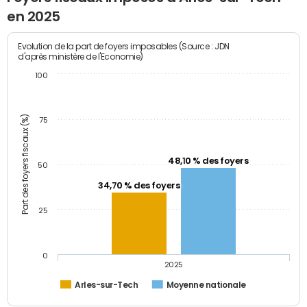
en 2025
Evolution de la part de foyers imposables (Source : JDN
d'après ministère de l'Economie)
100
Part des foyers fiscaux (%)
75
48,10 % des foyers
50
34,70 % des foyers
25
0
2025
Arles-sur-Tech
Moyenne nationale