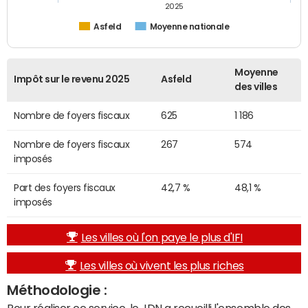
2025
Asfeld
Moyenne nationale
Moyenne
Impôt sur le revenu 2025
Asfeld
des villes
Nombre de foyers fiscaux
625
1 186
Nombre de foyers fiscaux
267
574
imposés
Part des foyers fiscaux
42,7 %
48,1 %
imposés
Les villes où l'on paye le plus d'IFI
Les villes où vivent les plus riches
Méthodologie :
Pour réaliser ce service, le JDN a recueilli l'ensemble des