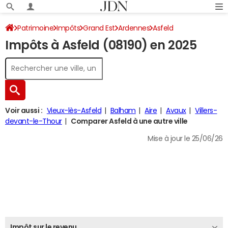
Patrimoine
Impôts
Grand Est
Ardennes
Asfeld
Impôts à Asfeld (08190) en 2025
Impôt sur le revenu
Voir aussi :
Vieux-lès-Asfeld
Balham
Aire
Avaux
Villers-
devant-le-Thour
Comparer Asfeld à une autre ville
Mise à jour le 25/06/26
Impôt sur le revenu