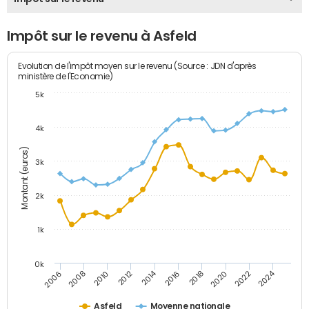
Impôt sur le revenu à Asfeld
Evolution de l'impôt moyen sur le revenu (Source : JDN d'après
ministère de l'Economie)
5k
4k
Montant (euros)
3k
2k
1k
0k
2014
2024
2010
2020
2012
2022
2006
2016
2008
2018
Asfeld
Moyenne nationale