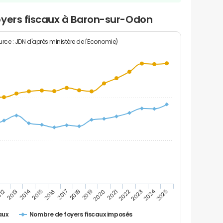
oyers fiscaux à Baron-sur-Odon
rce : JDN d'après ministère de l'Economie)
2024
2014
2016
2023
2017
2018
2025
012
2019
2013
2020
2021
2015
2022
Nombre de foyers fiscaux imposés
aux