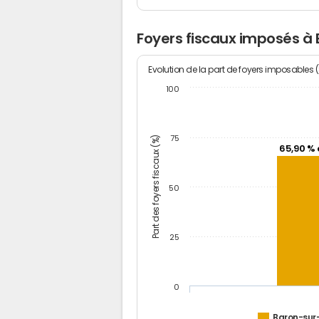
Foyers fiscaux imposés à
Evolution de la part de foyers imposables 
100
Part des foyers fiscaux (%)
75
65,90 % 
50
25
0
Baron-sur