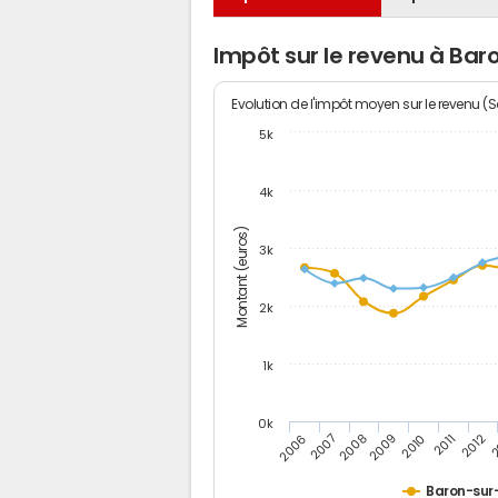
Impôt sur le revenu à Ba
Evolution de l'impôt moyen sur le revenu (
5k
4k
Montant (euros)
3k
2k
1k
0k
2006
2007
2008
2009
2010
2011
2012
2
Baron-sur