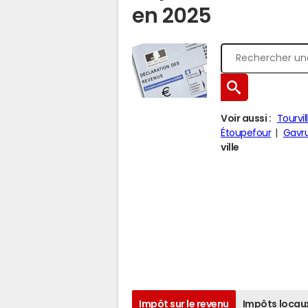
en 2025
Voir aussi :
Tourvi
Étoupefour
Gavr
ville
Impôt sur le revenu
Impôts locau