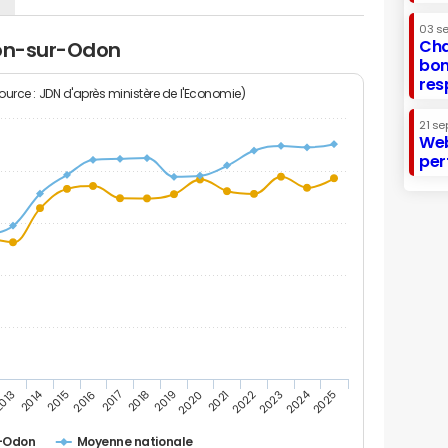
03 s
Cha
ron-sur-Odon
bon
res
Source : JDN d'après ministère de l'Economie)
21 se
Web
per
2014
2024
013
2015
2016
2017
2018
2019
2020
2021
2022
2023
2025
-Odon
Moyenne nationale