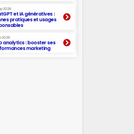
ep 2026
tGPT et IA génératives :
nes pratiques et usages
ponsables
p 2026
 analytics : booster ses
formances marketing