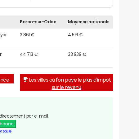
Baron-sur-Odon
Moyenne nationale
oyer
3 861 €
4 516 €
r
44 713 €
33 939 €
rance
Les villes où l'on paye le plus d'impôt
sur le revenu
directement par e-mail.
abonne
tialité