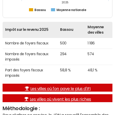
2025
Bassou
Moyenne nationale
Moyenne
Impôt sur le revenu 2025
Bassou
des villes
Nombre de foyers fiscaux
500
1 186
Nombre de foyers fiscaux
294
574
imposés
Part des foyers fiscaux
58,8 %
48,1 %
imposés
Les villes où l'on paye le plus d'IFI
Les villes où vivent les plus riches
Méthodologie :
Pour réaliser ce service, le JDN a recueilli l'ensemble des