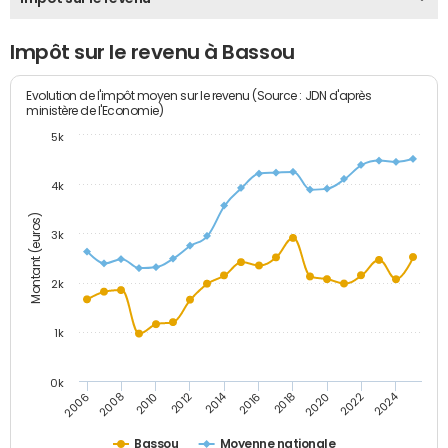
Impôt sur le revenu à Bassou
Evolution de l'impôt moyen sur le revenu (Source : JDN d'après
ministère de l'Economie)
5k
4k
Montant (euros)
3k
2k
1k
0k
2014
2024
2010
2020
2012
2022
2006
2016
2008
2018
Bassou
Moyenne nationale