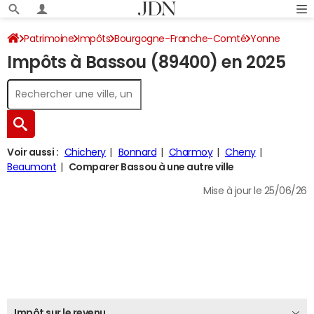
Patrimoine
Impôts
Bourgogne-Franche-Comté
Yonne
Impôts à Bassou (89400) en 2025
Bassou
Impôt sur le revenu
Voir aussi :
Chichery
Bonnard
Charmoy
Cheny
Beaumont
Comparer Bassou à une autre ville
Mise à jour le 25/06/26
Impôt sur le revenu