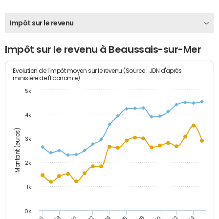
Impôt sur le revenu
Impôt sur le revenu à Beaussais-sur-Mer
Evolution de l'impôt moyen sur le revenu (Source : JDN d'après
ministère de l'Economie)
5k
4k
Montant (euros)
3k
2k
1k
0k