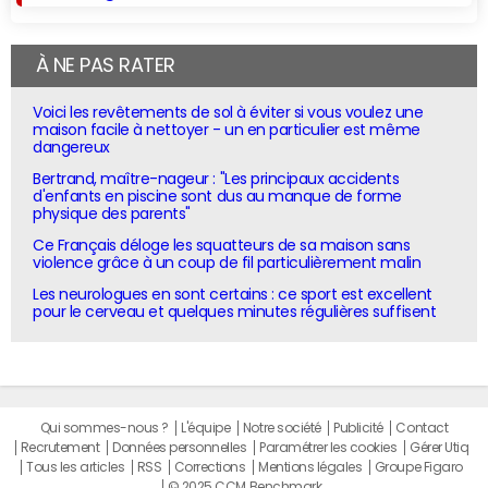
À NE PAS RATER
Voici les revêtements de sol à éviter si vous voulez une
maison facile à nettoyer - un en particulier est même
dangereux
Bertrand, maître-nageur : "Les principaux accidents
d'enfants en piscine sont dus au manque de forme
physique des parents"
Ce Français déloge les squatteurs de sa maison sans
violence grâce à un coup de fil particulièrement malin
Les neurologues en sont certains : ce sport est excellent
pour le cerveau et quelques minutes régulières suffisent
Qui sommes-nous ?
L'équipe
Notre société
Publicité
Contact
Recrutement
Données personnelles
Paramétrer les cookies
Gérer Utiq
Tous les articles
RSS
Corrections
Mentions légales
Groupe Figaro
© 2025 CCM Benchmark