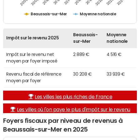
2014
2024
2010
2020
2012
2022
2006
2016
2008
2018
Beaussais-sur-Mer
Moyenne nationale
Beaussais-
Moyenne
Impôt sur le revenu 2025
sur-Mer
nationale
Impôt sur le revenu net
2 889 €
4 516 €
moyen par foyer imposé
Revenu fiscal de référence
30 208 €
33 939 €
moyen par foyer
Les villes les plus riches de France
Les villes où l'on paye le plus d'impôt sur le revenu
Foyers fiscaux par niveau de revenus à
Beaussais-sur-Mer en 2025