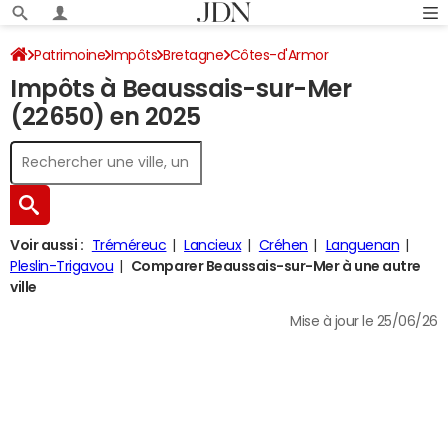
Patrimoine
Impôts
Bretagne
Côtes-d'Armor
Impôts à Beaussais-sur-Mer
Beaussais-sur-Mer
Impôt sur le revenu
(22650) en 2025
Voir aussi :
Tréméreuc
Lancieux
Créhen
Languenan
Pleslin-Trigavou
Comparer Beaussais-sur-Mer à une autre
ville
Mise à jour le 25/06/26