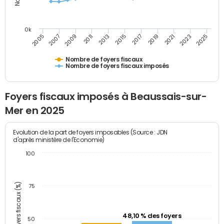
0k
2005
2013
2021
2011
2019
2009
2017
2025
2007
2015
2023
Nombre de foyers fiscaux
Nombre de foyers fiscaux imposés
Foyers fiscaux imposés à Beaussais-sur-
Mer en 2025
Evolution de la part de foyers imposables (Source : JDN
d'après ministère de l'Economie)
100
Part des foyers fiscaux (%)
75
48,10 % des foyers
50