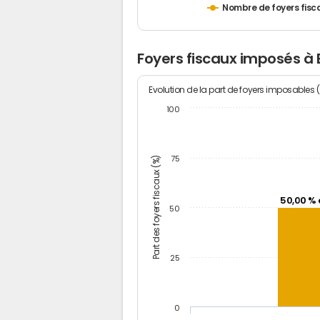
Nombre de foyers fisc
Foyers fiscaux imposés 
Evolution de la part de foyers imposables 
100
Part des foyers fiscaux (%)
75
50,00 % 
50
25
0