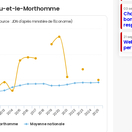
ffu-et-le-Morthomme
03 s
Cha
bon
Source : JDN d'après ministère de l'Economie)
res
21 se
Web
per
2014
2024
2016
2021
2019
2017
2022
2015
2020
2025
2013
2018
2023
Morthomme
Moyenne nationale