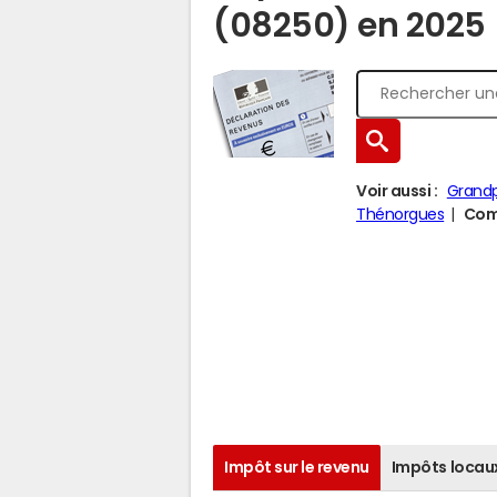
(08250) en 2025
Voir aussi :
Grand
Thénorgues
Comp
Impôt sur le revenu
Impôts locau