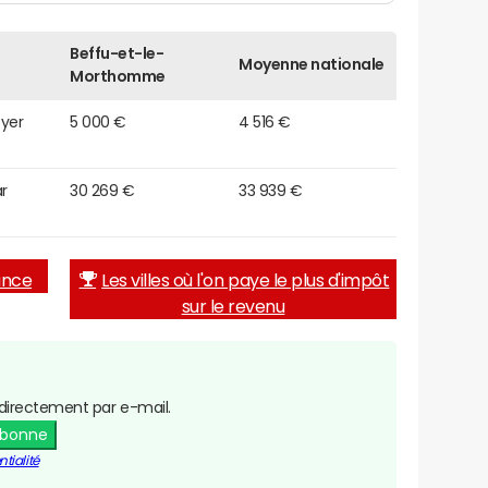
Beffu-et-le-
Moyenne nationale
Morthomme
oyer
5 000 €
4 516 €
r
30 269 €
33 939 €
rance
Les villes où l'on paye le plus d'impôt
sur le revenu
directement par e-mail.
abonne
tialité