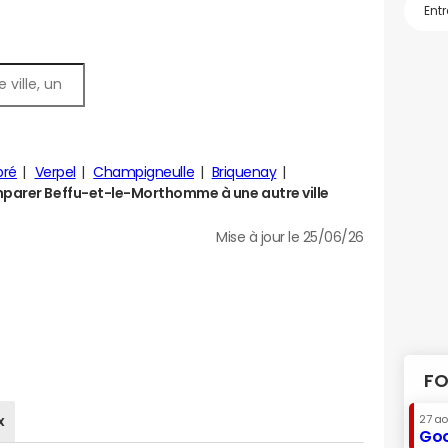
pré
Verpel
Champigneulle
Briquenay
arer Beffu-et-le-Morthomme à une autre ville
Mise à jour le 25/06/26
FO
x
27 a
Goo