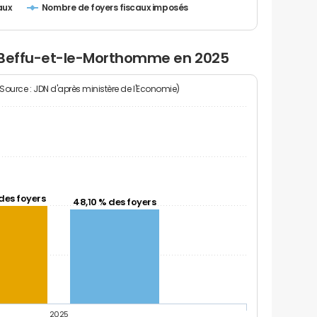
Nombre de foyers fiscaux imposés
aux
à Beffu-et-le-Morthomme en 2025
(Source : JDN d'après ministère de l'Economie)
des foyers
48,10 % des foyers
2025