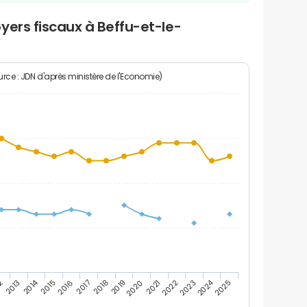
yers fiscaux à Beffu-et-le-
rce : JDN d'après ministère de l'Economie)
2014
2024
2020
2
2025
2017
2022
2019
2016
2021
2013
2018
2023
2015