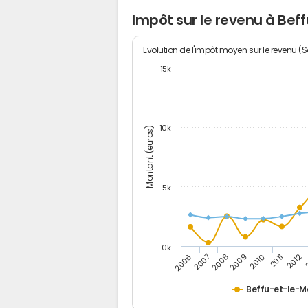
Impôt sur le revenu à Be
Evolution de l'impôt moyen sur le revenu (
15k
10k
Montant (euros)
5k
0k
2006
2011
2009
2007
2012
2010
2008
Beffu-et-le-