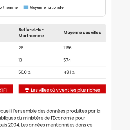
Morthomme
Moyenne nationale
Beffu-et-le-
Moyenne des villes
Morthomme
26
1 186
13
574
50,0 %
48,1 %
'IFI
Les villes où vivent les plus riches
recueilli l'ensemble des données produites par la
ubliques du ministère de l'Economie pour
epuis 2004. Les années mentionnées dans ce