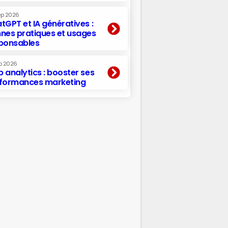
ep 2026
tGPT et IA génératives :
nes pratiques et usages
ponsables
p 2026
 analytics : booster ses
formances marketing