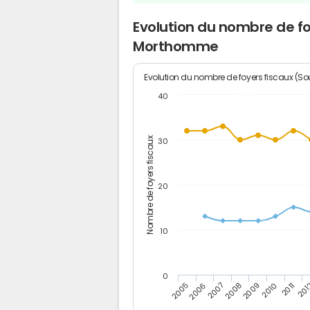
Evolution du nombre de fo
Morthomme
Evolution du nombre de foyers fiscaux (Sou
40
Nombre de foyers fiscaux
30
20
10
0
201
2009
2006
2011
2008
2005
2010
2007