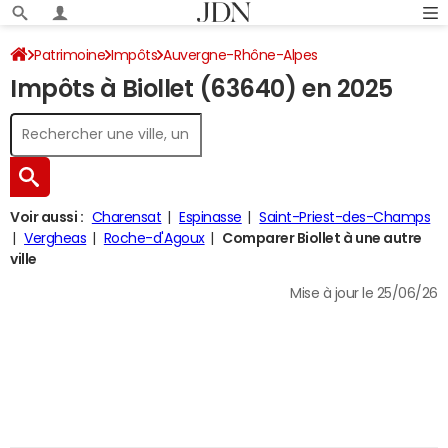
Patrimoine
Impôts
Auvergne-Rhône-Alpes
Impôts à Biollet (63640) en 2025
Puy-de-Dôme
Biollet
Impôt sur le revenu
Voir aussi :
Charensat
Espinasse
Saint-Priest-des-Champs
Vergheas
Roche-d'Agoux
Comparer Biollet à une autre
ville
Mise à jour le 25/06/26