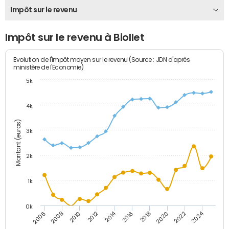
Impôt sur le revenu
Impôt sur le revenu à Biollet
Evolution de l'impôt moyen sur le revenu (Source : JDN d'après
ministère de l'Economie)
5k
4k
Montant (euros)
3k
2k
1k
0k
2014
2024
2010
2020
2012
2022
2006
2016
2008
2018