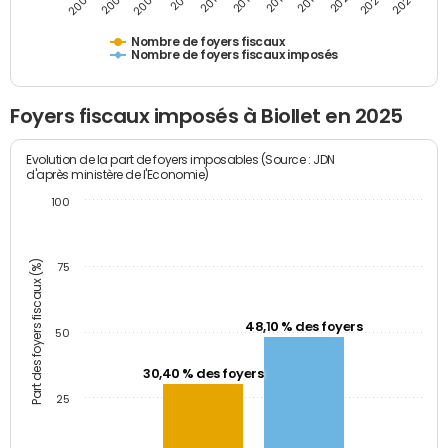
2009
2023
2017
2011
2025
2005
2019
2013
2007
2021
2015
Nombre de foyers fiscaux
Nombre de foyers fiscaux imposés
Foyers fiscaux imposés à Biollet en 2025
Evolution de la part de foyers imposables (Source : JDN
d'après ministère de l'Economie)
100
Part des foyers fiscaux (%)
75
48,10 % des foyers
50
30,40 % des foyers
25