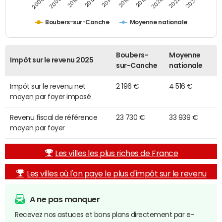
2014
2024
2010
2020
2012
2022
2006
2016
2008
2018
Boubers-sur-Canche
Moyenne nationale
Boubers-
Moyenne
Impôt sur le revenu 2025
sur-Canche
nationale
Impôt sur le revenu net
2 196 €
4 516 €
moyen par foyer imposé
Revenu fiscal de référence
23 730 €
33 939 €
moyen par foyer
Les villes les plus riches de France
Les villes où l'on paye le plus d'impôt sur le revenu
A ne pas manquer
Recevez nos astuces et bons plans directement par e-