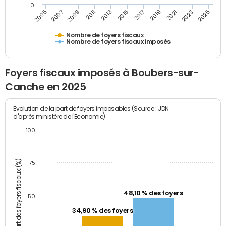
0
2009
2023
2017
2011
2025
2005
2019
2013
2007
2021
2015
Nombre de foyers fiscaux
Nombre de foyers fiscaux imposés
Foyers fiscaux imposés à Boubers-sur-
Canche en 2025
Evolution de la part de foyers imposables (Source : JDN
d'après ministère de l'Economie)
100
Part des foyers fiscaux (%)
75
48,10 % des foyers
50
34,90 % des foyers