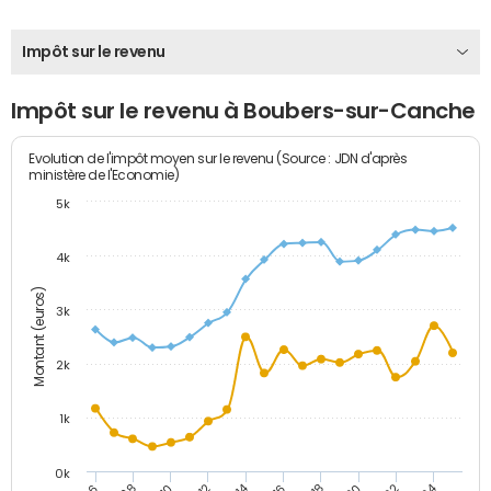
Impôt sur le revenu
Impôt sur le revenu à Boubers-sur-Canche
Evolution de l'impôt moyen sur le revenu (Source : JDN d'après
ministère de l'Economie)
5k
4k
Montant (euros)
3k
2k
1k
0k