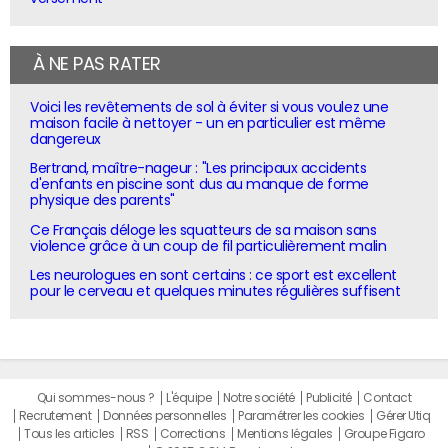
À NE PAS RATER
Voici les revêtements de sol à éviter si vous voulez une
maison facile à nettoyer - un en particulier est même
dangereux
Bertrand, maître-nageur : "Les principaux accidents
d'enfants en piscine sont dus au manque de forme
physique des parents"
Ce Français déloge les squatteurs de sa maison sans
violence grâce à un coup de fil particulièrement malin
Les neurologues en sont certains : ce sport est excellent
pour le cerveau et quelques minutes régulières suffisent
Qui sommes-nous ?
L'équipe
Notre société
Publicité
Contact
Recrutement
Données personnelles
Paramétrer les cookies
Gérer Utiq
Tous les articles
RSS
Corrections
Mentions légales
Groupe Figaro