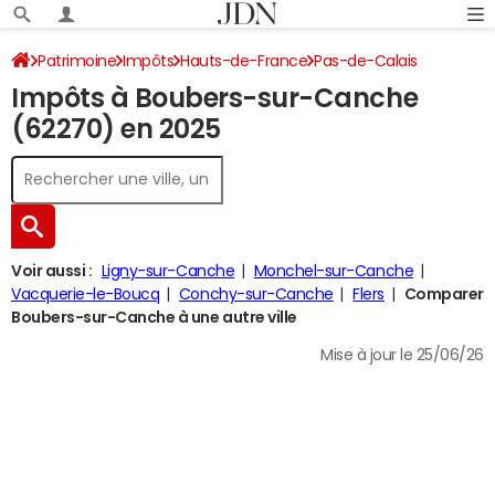
Patrimoine
Impôts
Hauts-de-France
Pas-de-Calais
Impôts à Boubers-sur-Canche
Boubers-sur-Canche
Impôt sur le revenu
(62270) en 2025
Voir aussi :
Ligny-sur-Canche
Monchel-sur-Canche
Vacquerie-le-Boucq
Conchy-sur-Canche
Flers
Comparer
Boubers-sur-Canche à une autre ville
Mise à jour le 25/06/26