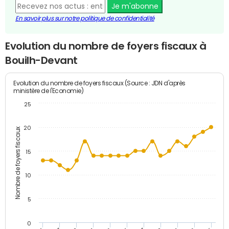
Je m'abonne
En savoir plus sur notre politique de confidentialité
Evolution du nombre de foyers fiscaux à
Bouilh-Devant
Evolution du nombre de foyers fiscaux (Source : JDN d'après
ministère de l'Economie)
25
20
Nombre de foyers fiscaux
15
10
5
0