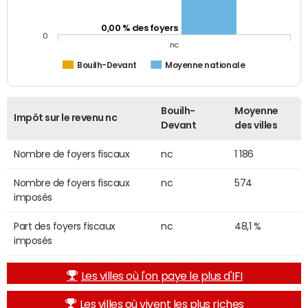
0,00 % des foyers
0
nc
Bouilh-Devant
Moyenne nationale
Bouilh-
Moyenne
Impôt sur le revenu nc
Devant
des villes
Nombre de foyers fiscaux
nc
1 186
Nombre de foyers fiscaux
nc
574
imposés
Part des foyers fiscaux
nc
48,1 %
imposés
Les villes où l'on paye le plus d'IFI
Les villes où vivent les plus riches