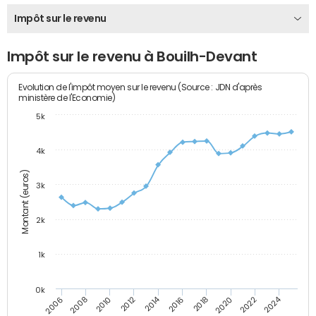
Impôt sur le revenu
Impôt sur le revenu à Bouilh-Devant
Evolution de l'impôt moyen sur le revenu (Source : JDN d'après
ministère de l'Economie)
5k
4k
Montant (euros)
3k
2k
1k
0k
2014
2024
2010
2020
2012
2022
2006
2016
2008
2018