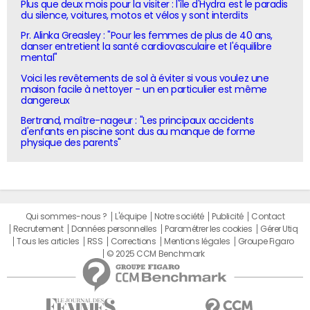
Plus que deux mois pour la visiter : l'île d'Hydra est le paradis
du silence, voitures, motos et vélos y sont interdits
Pr. Alinka Greasley : "Pour les femmes de plus de 40 ans,
danser entretient la santé cardiovasculaire et l'équilibre
mental"
Voici les revêtements de sol à éviter si vous voulez une
maison facile à nettoyer - un en particulier est même
dangereux
Bertrand, maître-nageur : "Les principaux accidents
d'enfants en piscine sont dus au manque de forme
physique des parents"
Qui sommes-nous ?
L'équipe
Notre société
Publicité
Contact
Recrutement
Données personnelles
Paramétrer les cookies
Gérer Utiq
Tous les articles
RSS
Corrections
Mentions légales
Groupe Figaro
© 2025 CCM Benchmark