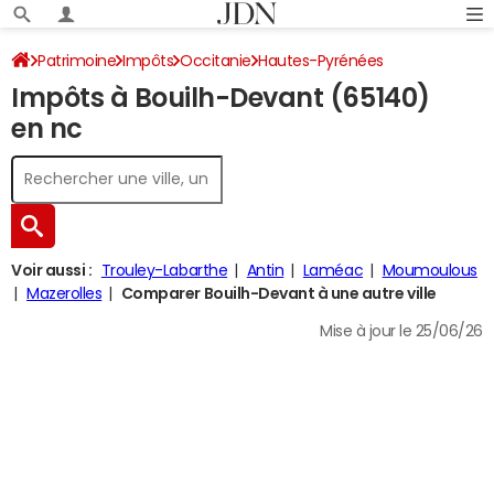
Patrimoine
Impôts
Occitanie
Hautes-Pyrénées
Impôts à Bouilh-Devant (65140)
Bouilh-Devant
Impôt sur le revenu
en nc
Voir aussi :
Trouley-Labarthe
Antin
Laméac
Moumoulous
Mazerolles
Comparer Bouilh-Devant à une autre ville
Mise à jour le 25/06/26