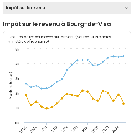
Impôt sur le revenu
Impôt sur le revenu à Bourg-de-Visa
Evolution de l'impôt moyen sur le revenu (Source : JDN d'après
ministère de l'Economie)
5k
4k
Montant (euros)
3k
2k
1k
0k
2014
2024
2010
2020
2012
2022
2006
2016
2008
2018