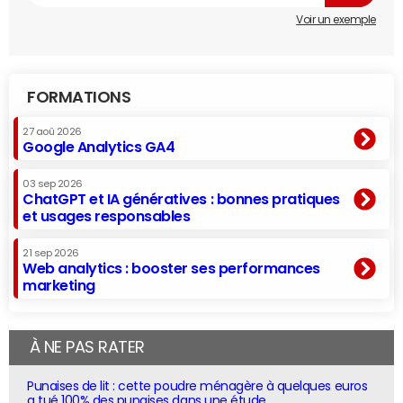
Voir un exemple
FORMATIONS
27 aoû 2026
Google Analytics GA4
03 sep 2026
ChatGPT et IA génératives : bonnes pratiques
et usages responsables
21 sep 2026
Web analytics : booster ses performances
marketing
À NE PAS RATER
Punaises de lit : cette poudre ménagère à quelques euros
a tué 100% des punaises dans une étude