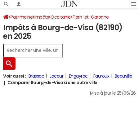
Patrimoine
Impôts
Occitanie
Tarn-et-Garonne
Impôts à Bourg-de-Visa (82190)
Bourg-de-Visa
Impôt sur le revenu
en 2025
Voir aussi :
Brassac
Lacour
Engayrac
Fauroux
Beauville
Comparer Bourg-de-Visa à une autre ville
Mise à jour le 25/06/26