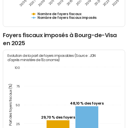
2009
2023
2017
2011
2025
2005
2019
2013
2007
2021
2015
Nombre de foyers fiscaux
Nombre de foyers fiscaux imposés
Foyers fiscaux imposés à Bourg-de-Visa
en 2025
Evolution de la part de foyers imposables (Source : JDN
d'après ministère de l'Economie)
100
Part des foyers fiscaux (%)
75
48,10 % des foyers
50
29,70 % des foyers
25