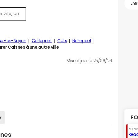
se-lès-Noyon
Carlepont
Cuts
Nampcel
er Caisnes à une autre ville
Mise à jour le 25/06/26
FO
x
27 a
snes
Goo