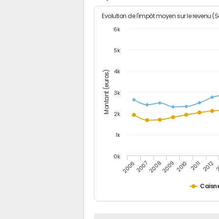
Evolution de l'impôt moyen sur le revenu (
6k
5k
4k
Montant (euros)
3k
2k
1k
0k
2006
2007
2008
2009
2010
2011
2012
2
Caisn