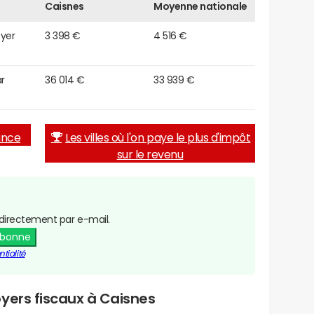
Caisnes
Moyenne nationale
oyer
3 398 €
4 516 €
r
36 014 €
33 939 €
rance
Les villes où l'on paye le plus d'impôt
sur le revenu
directement par e-mail.
abonne
tialité
yers fiscaux à Caisnes