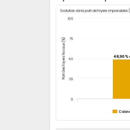
Evolution de la part de foyers imposables 
100
Part des foyers fiscaux (%)
75
48,90 % 
50
25
0
Caisn