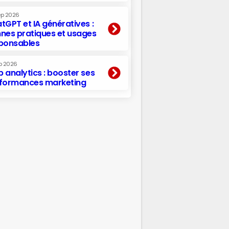
ep 2026
tGPT et IA génératives :
nes pratiques et usages
ponsables
p 2026
 analytics : booster ses
formances marketing