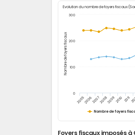
Evolution du nombre de foyers fiscaux (Sou
300
Nombre de foyers fiscaux
200
100
0
2005
20
2009
2006
2010
2007
2011
2008
Nombre de foyers fisc
Foyers fiscaux imposés à