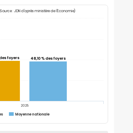
(Source : JDN d'après ministère de l'Economie)
des foyers
48,10 % des foyers
2025
es
Moyenne nationale