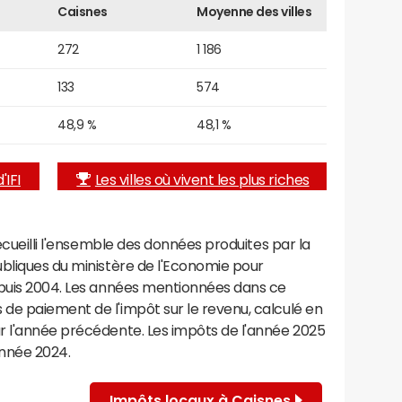
Caisnes
Moyenne des villes
272
1 186
133
574
48,9 %
48,1 %
'IFI
Les villes où vivent les plus riches
recueilli l'ensemble des données produites par la
ubliques du ministère de l'Economie pour
epuis 2004. Les années mentionnées dans ce
de paiement de l'impôt sur le revenu, calculé en
r l'année précédente. Les impôts de l'année 2025
année 2024.
Impôts locaux à Caisnes