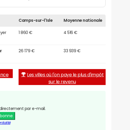
Camps-sur-l'Isle
Moyenne nationale
oyer
1 860 €
4 516 €
r
26 179 €
33 939 €
rance
Les villes où l'on paye le plus d'impôt
sur le revenu
directement par e-mail.
abonne
tialité