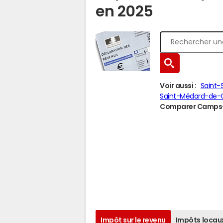
en 2025
Voir aussi :
Saint
Saint-Médard-de-G
Comparer Camps-sur
Impôt sur le revenu
Impôts locau