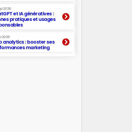
ep 2026
tGPT et IA génératives :
nes pratiques et usages
ponsables
p 2026
 analytics : booster ses
formances marketing