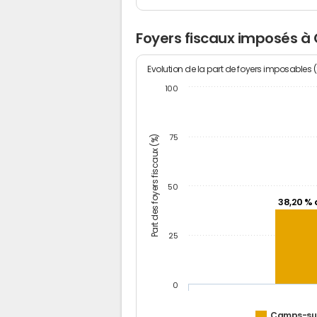
Foyers fiscaux imposés à 
Evolution de la part de foyers imposables 
100
Part des foyers fiscaux (%)
75
50
38,20 % 
25
0
Camps-sur-