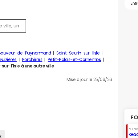
-Sauveur-de-Puynormand
Saint-Seurin-sur-l'Isle
uizières
Porchères
Petit-Palais-et-Cornemps
-l'Isle à une autre ville
Mise à jour le 25/06/26
FO
27 a
Goo
x