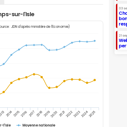
03 s
Cha
ps-sur-l'Isle
bon
res
Source : JDN d'après ministère de l'Economie)
21 se
Web
per
2014
2024
013
2015
2016
2017
2018
2019
2020
2021
2022
2023
2025
l'Isle
Moyenne nationale