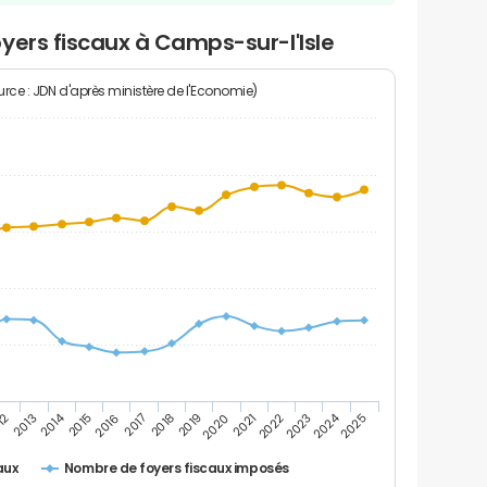
yers fiscaux à Camps-sur-l'Isle
rce : JDN d'après ministère de l'Economie)
2024
2014
12
2019
2016
2023
2013
2020
2017
2021
2018
2025
2015
2022
Nombre de foyers fiscaux imposés
aux