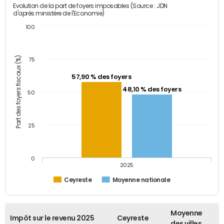
Evolution de la part de foyers imposables (Source : JDN
d'après ministère de l'Economie)
100
Part des foyers fiscaux (%)
75
57,90 % des foyers
48,10 % des foyers
50
25
0
2025
Ceyreste
Moyenne nationale
Moyenne
Impôt sur le revenu 2025
Ceyreste
des villes