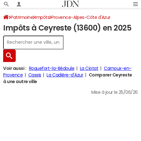
Patrimoine
Impôts
Provence-Alpes-Côte d'Azur
Impôts à Ceyreste (13600) en 2025
Bouches-du-Rhône
Ceyreste
Impôt sur le revenu
Voir aussi :
Roquefort-la-Bédoule
La Ciotat
Carnoux-en-
Provence
Cassis
La Cadière-d'Azur
Comparer Ceyreste
à une autre ville
Mise à jour le 25/06/26