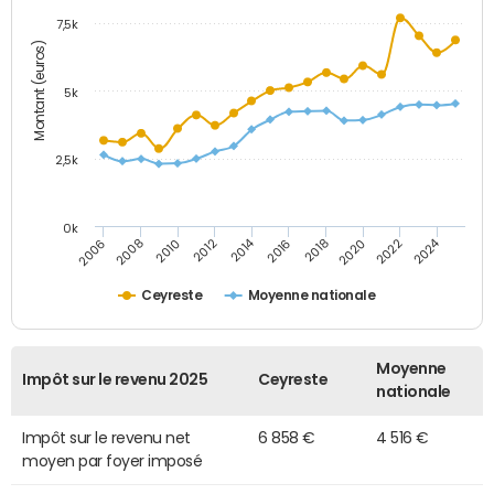
7,5k
Montant (euros)
5k
2,5k
0k
2014
2024
2010
2020
2006
2016
2012
2022
2008
2018
Ceyreste
Moyenne nationale
Moyenne
Impôt sur le revenu 2025
Ceyreste
nationale
Impôt sur le revenu net
6 858 €
4 516 €
moyen par foyer imposé