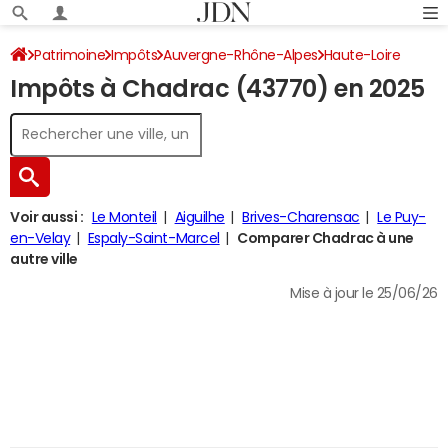
Patrimoine
Impôts
Auvergne-Rhône-Alpes
Haute-Loire
Impôts à Chadrac (43770) en 2025
Chadrac
Impôt sur le revenu
Voir aussi :
Le Monteil
Aiguilhe
Brives-Charensac
Le Puy-
en-Velay
Espaly-Saint-Marcel
Comparer Chadrac à une
autre ville
Mise à jour le 25/06/26