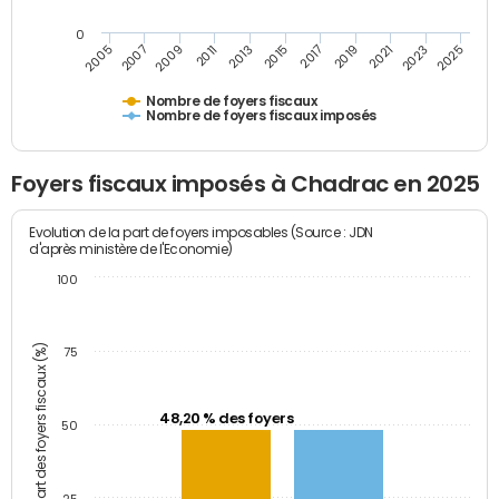
0
2023
2005
2009
2013
2017
2021
2025
2007
2011
2015
2019
Nombre de foyers fiscaux
Nombre de foyers fiscaux imposés
Foyers fiscaux imposés à Chadrac en 2025
Evolution de la part de foyers imposables (Source : JDN
d'après ministère de l'Economie)
100
Part des foyers fiscaux (%)
75
48,20 % des foyers
50