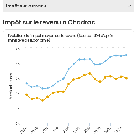
Impôt sur le revenu
Impôt sur le revenu à Chadrac
Evolution de l'impôt moyen sur le revenu (Source : JDN d'après
ministère de l'Economie)
5k
4k
Montant (euros)
3k
2k
1k
0k
2014
2024
2010
2020
2012
2022
2006
2016
2008
2018