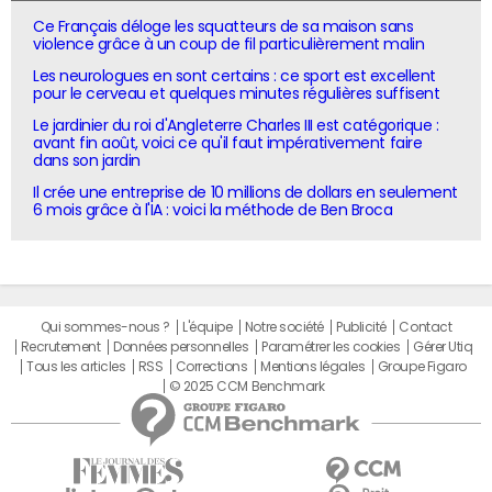
Ce Français déloge les squatteurs de sa maison sans
violence grâce à un coup de fil particulièrement malin
Les neurologues en sont certains : ce sport est excellent
pour le cerveau et quelques minutes régulières suffisent
Le jardinier du roi d'Angleterre Charles III est catégorique :
avant fin août, voici ce qu'il faut impérativement faire
dans son jardin
Il crée une entreprise de 10 millions de dollars en seulement
6 mois grâce à l'IA : voici la méthode de Ben Broca
Qui sommes-nous ?
L'équipe
Notre société
Publicité
Contact
Recrutement
Données personnelles
Paramétrer les cookies
Gérer Utiq
Tous les articles
RSS
Corrections
Mentions légales
Groupe Figaro
© 2025 CCM Benchmark