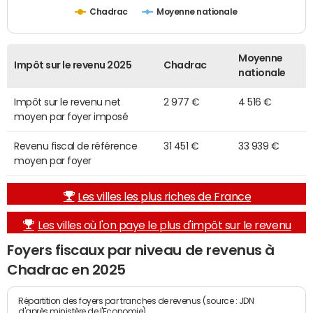
Chadrac
Moyenne nationale
Moyenne
Impôt sur le revenu 2025
Chadrac
nationale
Impôt sur le revenu net
2 977 €
4 516 €
moyen par foyer imposé
Revenu fiscal de référence
31 451 €
33 939 €
moyen par foyer
Les villes les plus riches de France
Les villes où l'on paye le plus d'impôt sur le revenu
Foyers fiscaux par niveau de revenus à
Chadrac en 2025
Répartition des foyers par tranches de revenus (source : JDN
d'après ministère de l'Economie)