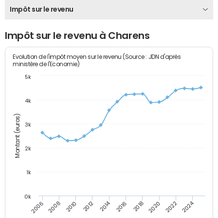
Impôt sur le revenu
Impôt sur le revenu à Charens
Evolution de l'impôt moyen sur le revenu (Source : JDN d'après
ministère de l'Economie)
5k
4k
Montant (euros)
3k
2k
1k
0k
2014
2024
2010
2020
2012
2022
2006
2016
2008
2018