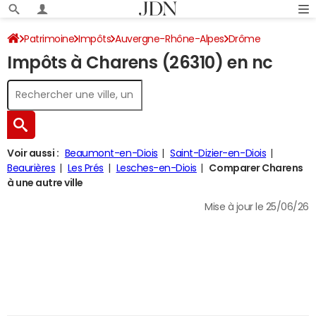
Patrimoine
Impôts
Auvergne-Rhône-Alpes
Drôme
Impôts à Charens (26310) en nc
Charens
Impôt sur le revenu
Voir aussi :
Beaumont-en-Diois
Saint-Dizier-en-Diois
Beaurières
Les Prés
Lesches-en-Diois
Comparer Charens
à une autre ville
Mise à jour le 25/06/26