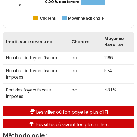
0,00 % des foyers
0
nc
Charens
Moyenne nationale
Moyenne
Impôt sur le revenu nc
Charens
des villes
Nombre de foyers fiscaux
nc
1 186
Nombre de foyers fiscaux
nc
574
imposés
Part des foyers fiscaux
nc
48,1 %
imposés
Les villes où l'on paye le plus d'IFI
Les villes où vivent les plus riches
Méthodologie :