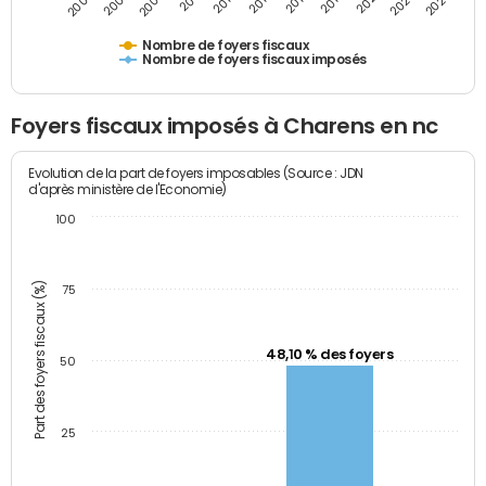
2011
2009
2007
2005
2025
2023
2021
2019
2017
2015
2013
Nombre de foyers fiscaux
Nombre de foyers fiscaux imposés
Foyers fiscaux imposés à Charens en nc
Evolution de la part de foyers imposables (Source : JDN
d'après ministère de l'Economie)
100
Part des foyers fiscaux (%)
75
48,10 % des foyers
50
25