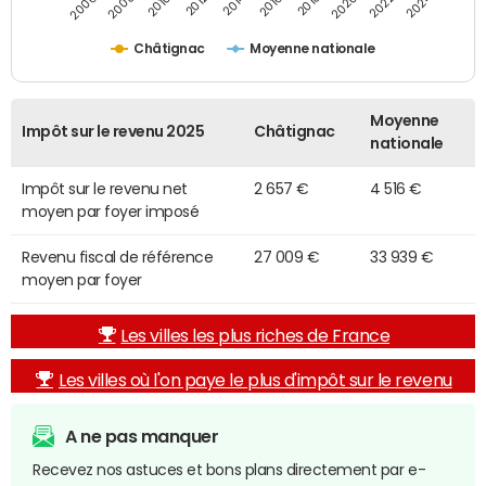
2014
2024
2010
2020
2012
2022
2006
2016
2008
2018
Châtignac
Moyenne nationale
Moyenne
Impôt sur le revenu 2025
Châtignac
nationale
Impôt sur le revenu net
2 657 €
4 516 €
moyen par foyer imposé
Revenu fiscal de référence
27 009 €
33 939 €
moyen par foyer
Les villes les plus riches de France
Les villes où l'on paye le plus d'impôt sur le revenu
A ne pas manquer
Recevez nos astuces et bons plans directement par e-