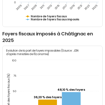
0
2009
2023
2017
2011
2025
2005
2019
2013
2007
2021
2015
Nombre de foyers fiscaux
Nombre de foyers fiscaux imposés
Foyers fiscaux imposés à Châtignac en
2025
Evolution de la part de foyers imposables (Source : JDN
d'après ministère de l'Economie)
100
Part des foyers fiscaux (%)
75
48,10 % des foyers
50
36,20 % des foyers