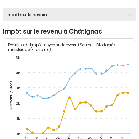
Impôt sur le revenu
Impôt sur le revenu à Châtignac
Evolution de l'impôt moyen sur le revenu (Source : JDN d'après
ministère de l'Economie)
5k
4k
Montant (euros)
3k
2k
1k
0k