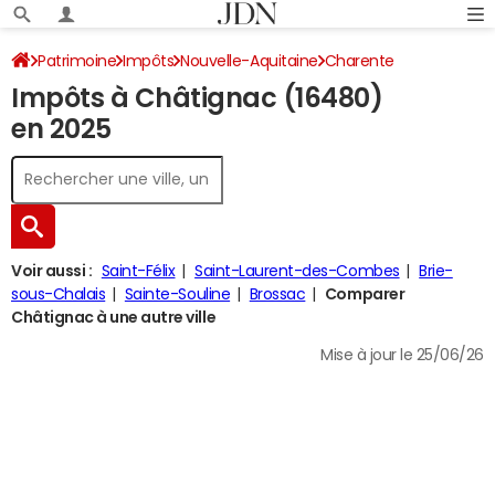
Patrimoine
Impôts
Nouvelle-Aquitaine
Charente
Impôts à Châtignac (16480)
Châtignac
Impôt sur le revenu
en 2025
Voir aussi :
Saint-Félix
Saint-Laurent-des-Combes
Brie-
sous-Chalais
Sainte-Souline
Brossac
Comparer
Châtignac à une autre ville
Mise à jour le 25/06/26