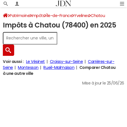
Patrimoine
Impôts
Île-de-France
Yvelines
Chatou
Impôts à Chatou (78400) en 2025
Impôt sur le revenu
Voir aussi :
Le Vésinet
Croissy-sur-Seine
Carrières-sur-
Seine
Montesson
Rueil-Malmaison
Comparer Chatou
à une autre ville
Mise à jour le 25/06/26