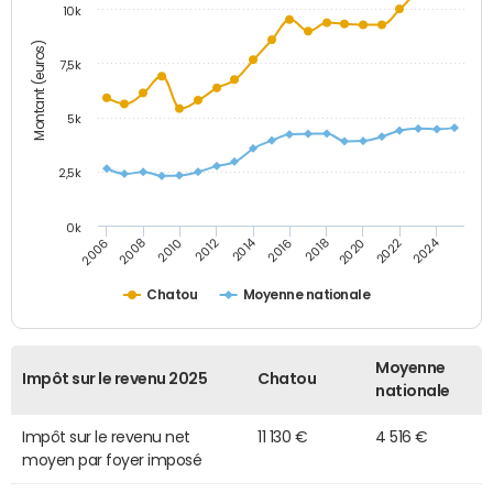
10k
Montant (euros)
7,5k
5k
2,5k
0k
2014
2024
2010
2020
2012
2022
2006
2016
2008
2018
Chatou
Moyenne nationale
Moyenne
Impôt sur le revenu 2025
Chatou
nationale
Impôt sur le revenu net
11 130 €
4 516 €
moyen par foyer imposé