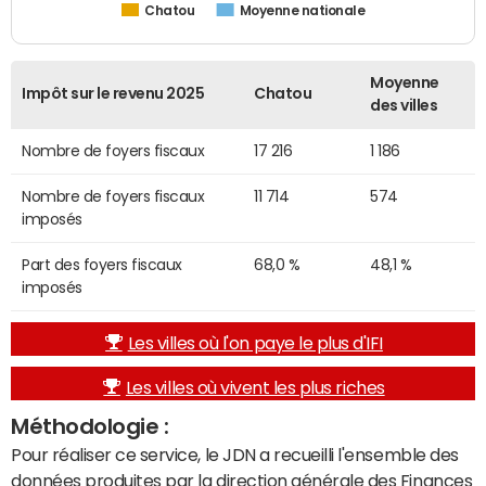
Chatou
Moyenne nationale
Moyenne
Impôt sur le revenu 2025
Chatou
des villes
Nombre de foyers fiscaux
17 216
1 186
Nombre de foyers fiscaux
11 714
574
imposés
Part des foyers fiscaux
68,0 %
48,1 %
imposés
Les villes où l'on paye le plus d'IFI
Les villes où vivent les plus riches
Méthodologie :
Pour réaliser ce service, le JDN a recueilli l'ensemble des
données produites par la direction générale des Finances