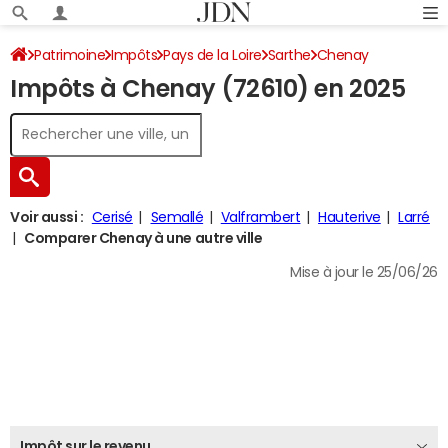
Patrimoine
Impôts
Pays de la Loire
Sarthe
Chenay
Impôts à Chenay (72610) en 2025
Impôt sur le revenu
Voir aussi :
Cerisé
Semallé
Valframbert
Hauterive
Larré
Comparer Chenay à une autre ville
Mise à jour le 25/06/26
Impôt sur le revenu