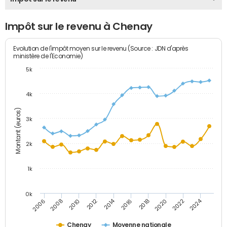
Impôt sur le revenu à Chenay
Evolution de l'impôt moyen sur le revenu (Source : JDN d'après
ministère de l'Economie)
5k
4k
Montant (euros)
3k
2k
1k
0k
2014
2024
2010
2020
2012
2022
2006
2016
2008
2018
Chenay
Moyenne nationale