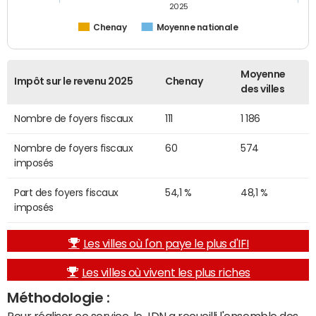
2025
Chenay
Moyenne nationale
Moyenne
Impôt sur le revenu 2025
Chenay
des villes
Nombre de foyers fiscaux
111
1 186
Nombre de foyers fiscaux
60
574
imposés
Part des foyers fiscaux
54,1 %
48,1 %
imposés
Les villes où l'on paye le plus d'IFI
Les villes où vivent les plus riches
Méthodologie :
Pour réaliser ce service, le JDN a recueilli l'ensemble des