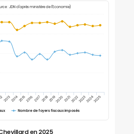
rce : JDN d'après ministère de l'Economie)
2024
2014
12
2019
2016
2023
2013
2020
2017
2021
2018
2025
2015
2022
Nombre de foyers fiscaux imposés
aux
Chevillard en 2025