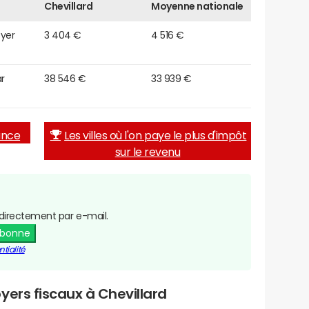
Chevillard
Moyenne nationale
oyer
3 404 €
4 516 €
r
38 546 €
33 939 €
rance
Les villes où l'on paye le plus d'impôt
sur le revenu
directement par e-mail.
abonne
tialité
yers fiscaux à Chevillard