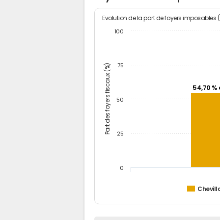
Evolution de la part de foyers imposables 
100
Part des foyers fiscaux (%)
75
54,70 % 
50
25
0
Chevill