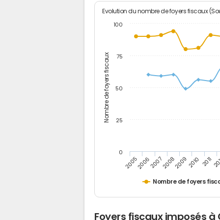
Evolution du nombre de foyers fiscaux (Sou
100
Nombre de foyers fiscaux
75
50
25
0
2005
20
2009
2006
2010
2007
2011
2008
Nombre de foyers fisc
Foyers fiscaux imposés à 