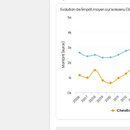
Evolution de l'impôt moyen sur le revenu (
5k
4k
Montant (euros)
3k
2k
1k
0k
2006
2007
2008
2009
2010
2011
2012
2
Chevill