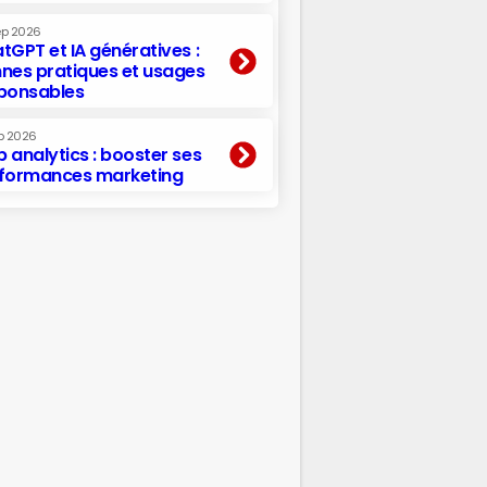
ep 2026
tGPT et IA génératives :
nes pratiques et usages
ponsables
p 2026
 analytics : booster ses
formances marketing