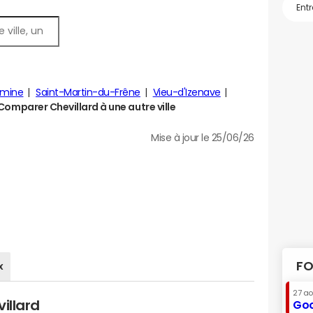
mine
Saint-Martin-du-Frêne
Vieu-d'Izenave
Comparer Chevillard à une autre ville
Mise à jour le 25/06/26
FO
x
27 a
illard
Goo