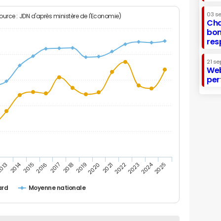
03 s
Source : JDN d'après ministère de l'Economie)
Cha
bon
res
21 se
Web
per
2014
2024
013
2015
2016
2017
2018
2019
2020
2021
2022
2023
2025
ard
Moyenne nationale