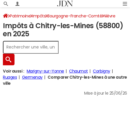
Patrimoine
Impôts
Bourgogne-Franche-Comté
Nièvre
Impôts à Chitry-les-Mines (58800)
Chitry-les-Mines
Impôt sur le revenu
en 2025
Voir aussi :
Marigny-sur-Yonne
Chaumot
Corbigny
Ruages
Germenay
Comparer Chitry-les-Mines à une autre
ville
Mise à jour le 25/06/26