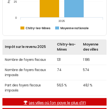
25
0
2025
Chitry-les-Mines
Moyenne nationale
Chitry-les-
Moyenne
Impôt sur le revenu 2025
Mines
des villes
Nombre de foyers fiscaux
131
1 186
Nombre de foyers fiscaux
74
574
imposés
Part des foyers fiscaux
56,5 %
48,1 %
imposés
Les villes où l'on paye le plus d'IFI