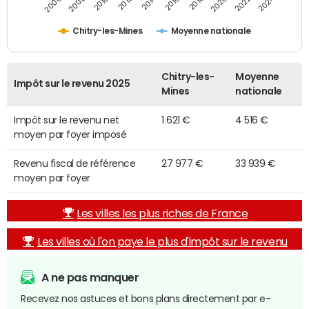
2014
2024
2010
2020
2012
2022
2006
2016
2008
2018
Chitry-les-Mines
Moyenne nationale
Chitry-les-
Moyenne
Impôt sur le revenu 2025
Mines
nationale
Impôt sur le revenu net
1 621 €
4 516 €
moyen par foyer imposé
Revenu fiscal de référence
27 977 €
33 939 €
moyen par foyer
Les villes les plus riches de France
Les villes où l'on paye le plus d'impôt sur le revenu
A ne pas manquer
Recevez nos astuces et bons plans directement par e-