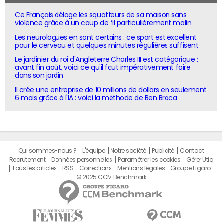
Ce Français déloge les squatteurs de sa maison sans
violence grâce à un coup de fil particulièrement malin
Les neurologues en sont certains : ce sport est excellent
pour le cerveau et quelques minutes régulières suffisent
Le jardinier du roi d'Angleterre Charles III est catégorique :
avant fin août, voici ce qu'il faut impérativement faire
dans son jardin
Il crée une entreprise de 10 millions de dollars en seulement
6 mois grâce à l'IA : voici la méthode de Ben Broca
Qui sommes-nous ?
L'équipe
Notre société
Publicité
Contact
Recrutement
Données personnelles
Paramétrer les cookies
Gérer Utiq
Tous les articles
RSS
Corrections
Mentions légales
Groupe Figaro
© 2025 CCM Benchmark