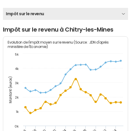
Impôt sur le revenu
Impôt sur le revenu à Chitry-les-Mines
Evolution de l'impôt moyen sur le revenu (Source : JDN d'après
ministère de l'Economie)
5k
4k
Montant (euros)
3k
2k
1k
0k