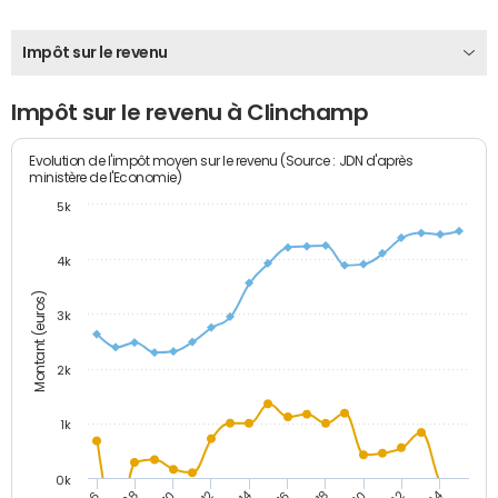
Impôt sur le revenu
Impôt sur le revenu à Clinchamp
Evolution de l'impôt moyen sur le revenu (Source : JDN d'après
ministère de l'Economie)
5k
4k
Montant (euros)
3k
2k
1k
0k