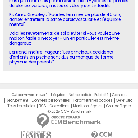
Plus que deux mois pour la visiter : l'île d'Hydra est le paradis
du silence, voitures, motos et vélos y sont interdits
Pr. Alinka Greasley : "Pour les femmes de plus de 40 ans,
danser entretient la santé cardiovasculaire et l'équilibre
mental"
Voici les revêtements de sol à éviter si vous voulez une
maison facile à nettoyer - un en particulier est même
dangereux
Bertrand, maître-nageur : "Les principaux accidents
d'enfants en piscine sont dus au manque de forme
physique des parents"
Qui sommes-nous ?
L'équipe
Notre société
Publicité
Contact
Recrutement
Données personnelles
Paramétrer les cookies
Gérer Utiq
Tous les articles
RSS
Corrections
Mentions légales
Groupe Figaro
© 2025 CCM Benchmark