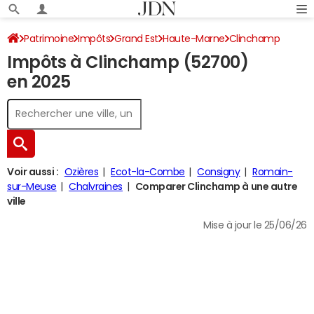
Patrimoine
Impôts
Grand Est
Haute-Marne
Clinchamp
Impôts à Clinchamp (52700)
Impôt sur le revenu
en 2025
Voir aussi :
Ozières
Ecot-la-Combe
Consigny
Romain-
sur-Meuse
Chalvraines
Comparer Clinchamp à une autre
ville
Mise à jour le 25/06/26