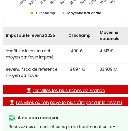
2014
2024
2010
2020
2012
2022
2006
2016
2008
2018
Clinchamp
Moyenne nationale
Moyenne
Impôt sur le revenu 2025
Clinchamp
nationale
Impôt sur le revenu net
-400 €
4 516 €
moyen par foyer imposé
Revenu fiscal de référence
18 894 €
33 939 €
moyen par foyer
Les villes les plus riches de France
Les villes où l'on paye le plus d'impôt sur le revenu
A ne pas manquer
Recevez nos astuces et bons plans directement par e-