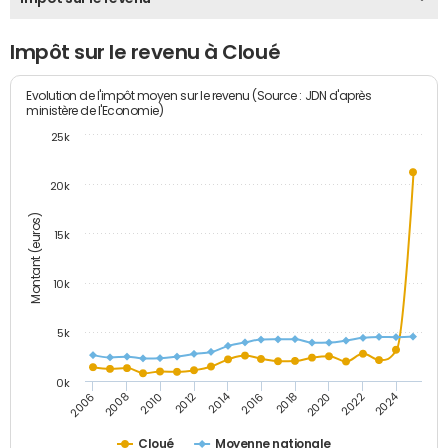
Impôt sur le revenu à Cloué
Evolution de l'impôt moyen sur le revenu (Source : JDN d'après
ministère de l'Economie)
25k
20k
Montant (euros)
15k
10k
5k
0k
2014
2024
2006
2016
2012
2022
2010
2020
2008
2018
Cloué
Moyenne nationale