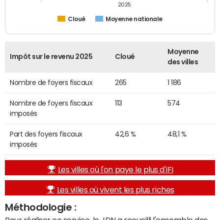
2025
Cloué
Moyenne nationale
Moyenne
Impôt sur le revenu 2025
Cloué
des villes
Nombre de foyers fiscaux
265
1 186
Nombre de foyers fiscaux
113
574
imposés
Part des foyers fiscaux
42,6 %
48,1 %
imposés
Les villes où l'on paye le plus d'IFI
Les villes où vivent les plus riches
Méthodologie :
Pour réaliser ce service, le JDN a recueilli l'ensemble des