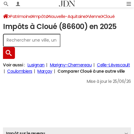
Patrimoine
Impôts
Nouvelle-Aquitaine
Vienne
Cloué
Impôts à Cloué (86600) en 2025
Impôt sur le revenu
Voir aussi :
Lusignan
Marigny-Chemereau
Celle-Lévescault
Coulombiers
Marçay
Comparer Cloué à une autre ville
Mise à jour le 25/06/26
Impôt sur le revenu