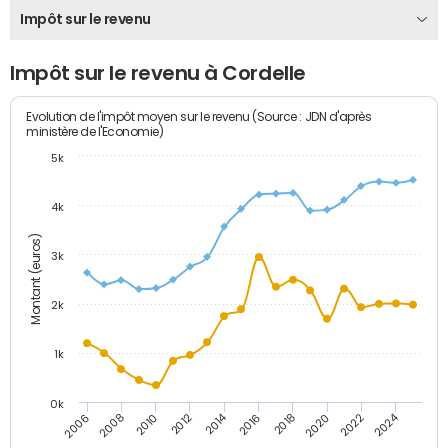
Impôt sur le revenu
Impôt sur le revenu à Cordelle
Evolution de l'impôt moyen sur le revenu (Source : JDN d'après
ministère de l'Economie)
5k
4k
Montant (euros)
3k
2k
1k
0k
2014
2024
2010
2020
2012
2022
2006
2016
2008
2018