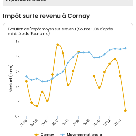
Impôt sur le revenu à Cornay
Evolution de l'impôt moyen sur le revenu (Source : JDN d'après
ministère de l'Economie)
5k
4k
Montant (euros)
3k
2k
1k
0k
2014
2024
2010
2020
2012
2022
2006
2016
2008
2018
Cornay
Moyenne nationale