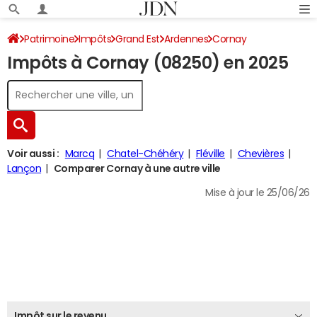
Patrimoine
Impôts
Grand Est
Ardennes
Cornay
Impôts à Cornay (08250) en 2025
Impôt sur le revenu
Voir aussi :
Marcq
Chatel-Chéhéry
Fléville
Chevières
Lançon
Comparer Cornay à une autre ville
Mise à jour le 25/06/26
Impôt sur le revenu