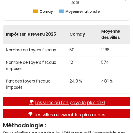
2025
Cornay
Moyenne nationale
Moyenne
Impôt sur le revenu 2025
Cornay
des villes
Nombre de foyers fiscaux
50
1 186
Nombre de foyers fiscaux
12
574
imposés
Part des foyers fiscaux
24,0 %
48,1 %
imposés
Les villes où l'on paye le plus d'IFI
Les villes où vivent les plus riches
Méthodologie :
Pour réaliser ce service, le JDN a recueilli l'ensemble des