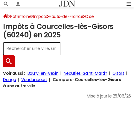
Patrimoine
Impôts
Hauts-de-France
Oise
Impôts à Courcelles-lès-Gisors
Courcelles-lès-Gisors
Impôt sur le revenu
(60240) en 2025
Voir aussi :
Boury-en-Vexin
Neaufles-Saint-Martin
Gisors
Dangu
Vaudancourt
Comparer Courcelles-lès-Gisors
à une autre ville
Mise à jour le 25/06/26