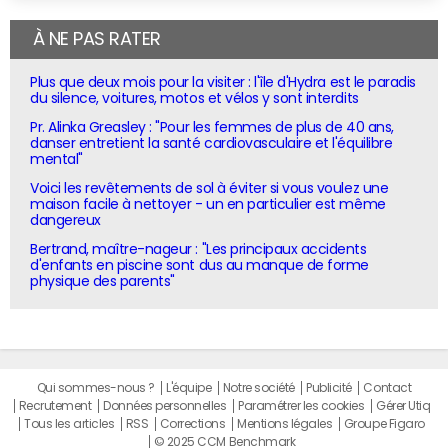
À NE PAS RATER
Plus que deux mois pour la visiter : l'île d'Hydra est le paradis
du silence, voitures, motos et vélos y sont interdits
Pr. Alinka Greasley : "Pour les femmes de plus de 40 ans,
danser entretient la santé cardiovasculaire et l'équilibre
mental"
Voici les revêtements de sol à éviter si vous voulez une
maison facile à nettoyer - un en particulier est même
dangereux
Bertrand, maître-nageur : "Les principaux accidents
d'enfants en piscine sont dus au manque de forme
physique des parents"
Qui sommes-nous ?
L'équipe
Notre société
Publicité
Contact
Recrutement
Données personnelles
Paramétrer les cookies
Gérer Utiq
Tous les articles
RSS
Corrections
Mentions légales
Groupe Figaro
© 2025 CCM Benchmark