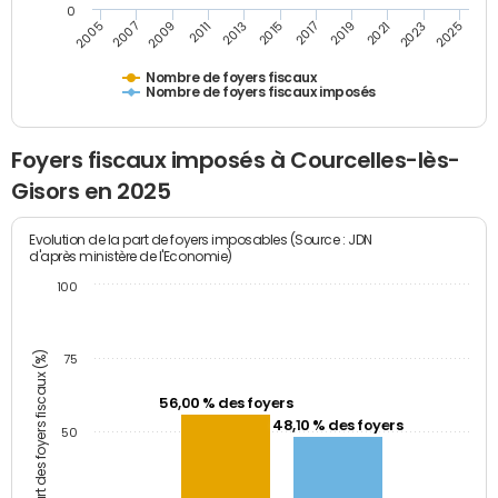
0
2009
2023
2017
2011
2025
2005
2019
2013
2007
2021
2015
Nombre de foyers fiscaux
Nombre de foyers fiscaux imposés
Foyers fiscaux imposés à Courcelles-lès-
Gisors en 2025
Evolution de la part de foyers imposables (Source : JDN
d'après ministère de l'Economie)
100
Part des foyers fiscaux (%)
75
56,00 % des foyers
48,10 % des foyers
50