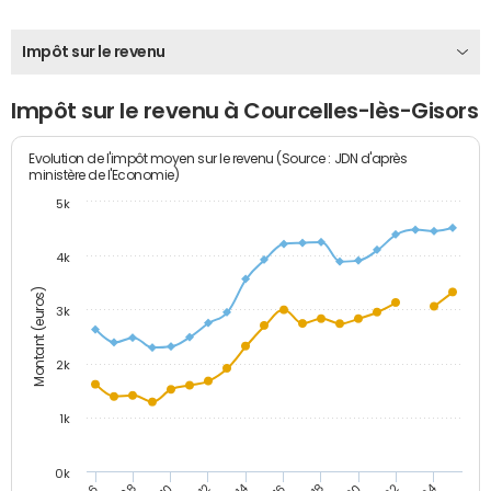
Impôt sur le revenu
Impôt sur le revenu à Courcelles-lès-Gisors
Evolution de l'impôt moyen sur le revenu (Source : JDN d'après
ministère de l'Economie)
5k
4k
Montant (euros)
3k
2k
1k
0k