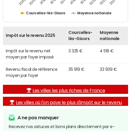
2014
2024
2010
2020
2012
2022
2006
2016
2008
2018
Courcelles-lès-Gisors
Moyenne nationale
Courcelles-
Moyenne
Impôt sur le revenu 2025
lès-Gisors
nationale
Impôt sur le revenu net
3 325 €
4 516 €
moyen par foyer imposé
Revenu fiscal de référence
35 919 €
33 939 €
moyen par foyer
Les villes les plus riches de France
Les villes où l'on paye le plus d'impôt sur le revenu
A ne pas manquer
Recevez nos astuces et bons plans directement par e-