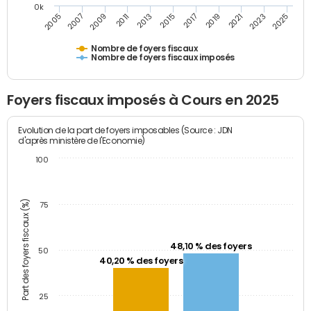
0k
2005
2013
2021
2011
2019
2009
2017
2025
2007
2015
2023
Nombre de foyers fiscaux
Nombre de foyers fiscaux imposés
Foyers fiscaux imposés à Cours en 2025
Evolution de la part de foyers imposables (Source : JDN
d'après ministère de l'Economie)
100
Part des foyers fiscaux (%)
75
48,10 % des foyers
50
40,20 % des foyers
25