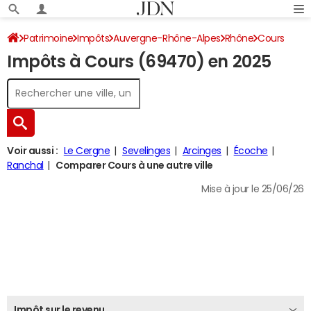
Patrimoine
Impôts
Auvergne-Rhône-Alpes
Rhône
Cours
Impôts à Cours (69470) en 2025
Impôt sur le revenu
Voir aussi :
Le Cergne
Sevelinges
Arcinges
Écoche
Ranchal
Comparer Cours à une autre ville
Mise à jour le 25/06/26
Impôt sur le revenu