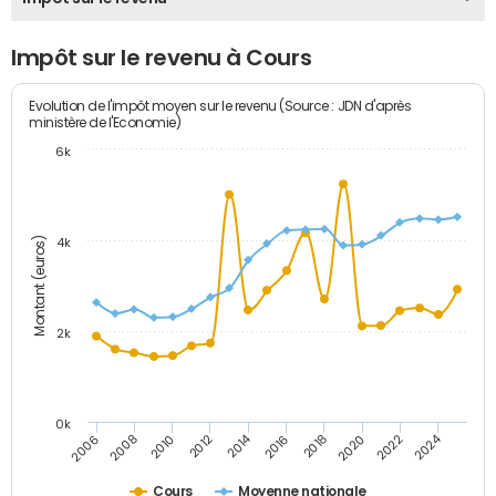
Impôt sur le revenu à Cours
Evolution de l'impôt moyen sur le revenu (Source : JDN d'après
ministère de l'Economie)
6k
Montant (euros)
4k
2k
0k
2014
2024
2010
2020
2012
2022
2006
2016
2008
2018
Cours
Moyenne nationale