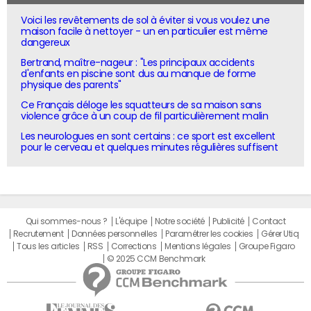
Voici les revêtements de sol à éviter si vous voulez une
maison facile à nettoyer - un en particulier est même
dangereux
Bertrand, maître-nageur : "Les principaux accidents
d'enfants en piscine sont dus au manque de forme
physique des parents"
Ce Français déloge les squatteurs de sa maison sans
violence grâce à un coup de fil particulièrement malin
Les neurologues en sont certains : ce sport est excellent
pour le cerveau et quelques minutes régulières suffisent
Qui sommes-nous ?
L'équipe
Notre société
Publicité
Contact
Recrutement
Données personnelles
Paramétrer les cookies
Gérer Utiq
Tous les articles
RSS
Corrections
Mentions légales
Groupe Figaro
© 2025 CCM Benchmark