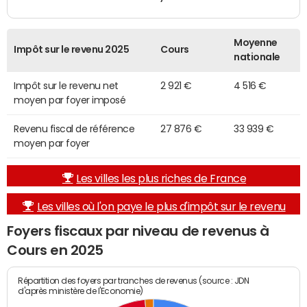
Moyenne
Impôt sur le revenu 2025
Cours
nationale
Impôt sur le revenu net
2 921 €
4 516 €
moyen par foyer imposé
Revenu fiscal de référence
27 876 €
33 939 €
moyen par foyer
Les villes les plus riches de France
Les villes où l'on paye le plus d'impôt sur le revenu
Foyers fiscaux par niveau de revenus à
Cours en 2025
Répartition des foyers par tranches de revenus (source : JDN
d'après ministère de l'Economie)